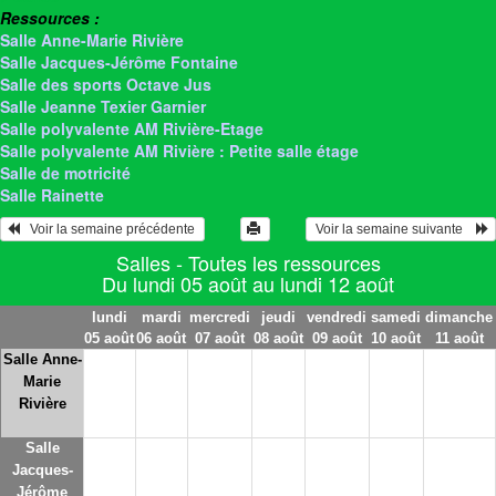
Ressources :
Salle Anne-Marie Rivière
Salle Jacques-Jérôme Fontaine
Salle des sports Octave Jus
Salle Jeanne Texier Garnier
Salle polyvalente AM Rivière-Etage
Salle polyvalente AM Rivière : Petite salle étage
Salle de motricité
Salle Rainette
   Voir la semaine précédente 
 Voir la semaine suivante    
Salles - Toutes les ressources
Du lundi 05 août au lundi 12 août
lundi
mardi
mercredi
jeudi
vendredi
samedi
dimanche
05 août
06 août
07 août
08 août
09 août
10 août
11 août
Salle Anne-
Marie
Rivière
Salle
Jacques-
Jérôme