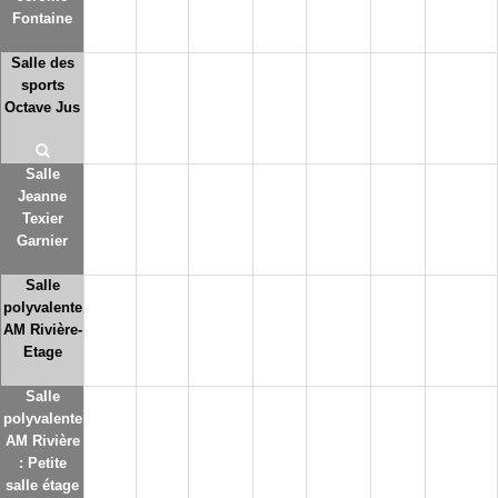
Fontaine
Salle des
sports
Octave Jus
Salle
Jeanne
Texier
Garnier
Salle
polyvalente
AM Rivière-
Etage
Salle
polyvalente
AM Rivière
: Petite
salle étage