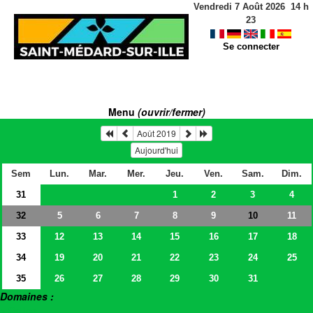
Vendredi 7 Août 2026
14
h
23
Se connecter
Menu
(ouvrir/fermer)
Août 2019
Aujourd'hui
Sem
Lun.
Mar.
Mer.
Jeu.
Ven.
Sam.
Dim.
31
1
2
3
4
32
5
6
7
8
9
11
10
33
12
13
14
15
16
17
18
34
19
20
21
22
23
24
25
35
26
27
28
29
30
31
Domaines :
> Salles