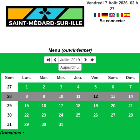
Vendredi 7 Août 2026
02
h
27
Se connecter
Menu
(ouvrir/fermer)
Juillet 2019
Aujourd'hui
Sem
Lun.
Mar.
Mer.
Jeu.
Ven.
Sam.
Dim.
27
1
2
3
4
5
6
7
28
8
9
10
11
13
14
12
29
15
16
17
18
19
20
21
30
22
23
24
25
26
27
28
31
29
30
31
Domaines :
> Salles