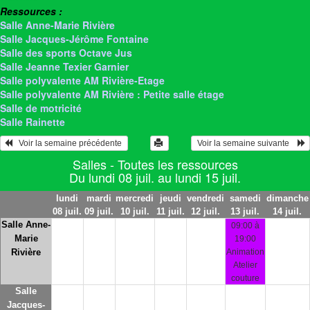
Ressources :
Salle Anne-Marie Rivière
Salle Jacques-Jérôme Fontaine
Salle des sports Octave Jus
Salle Jeanne Texier Garnier
Salle polyvalente AM Rivière-Etage
Salle polyvalente AM Rivière : Petite salle étage
Salle de motricité
Salle Rainette
   Voir la semaine précédente 
 Voir la semaine suivante    
Salles - Toutes les ressources
Du lundi 08 juil. au lundi 15 juil.
lundi
mardi
mercredi
jeudi
vendredi
samedi
dimanche
08 juil.
09 juil.
10 juil.
11 juil.
12 juil.
13 juil.
14 juil.
Salle Anne-
09:00 à
Marie
19:00
Rivière
Animation
Atelier
couture
Salle
Jacques-