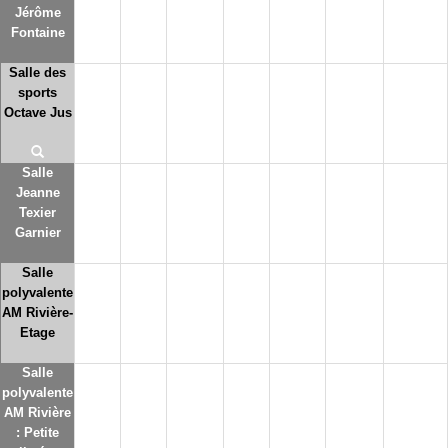
Jérôme
Fontaine
Salle des
sports
Octave Jus
Salle
Jeanne
Texier
Garnier
Salle
polyvalente
AM Rivière-
Etage
Salle
polyvalente
AM Rivière
: Petite