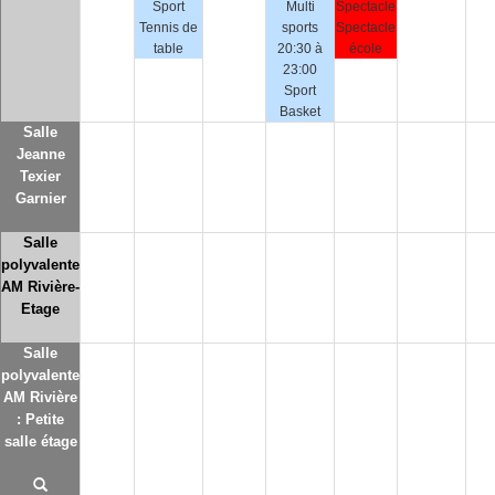
Sport
Multi
Spectacle
Tennis de
sports
Spectacle
table
20:30 à
école
23:00
Sport
Basket
Salle
Jeanne
Texier
Garnier
Salle
polyvalente
AM Rivière-
Etage
Salle
polyvalente
AM Rivière
: Petite
salle étage