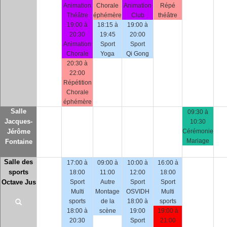
Animation
Chorale
Animation
Répé
Théâtre
éphémère
Club
théâtre
19:00 à
18:15 à
19:00 à
20:30
19:45
20:00
Animation
Sport
Sport
Chorale
Yoga
Qi Gong
20:30 à
22:00
Répétition
Chorale
éphémère
Salle
09:30 à
Jacques-
10:30
Jérôme
Cérémonie
Mariage
Fontaine
Salle des
17:00 à
09:00 à
10:00 à
16:00 à
sports
18:00
11:00
12:00
18:00
Octave Jus
Sport
Autre
Sport
Sport
Multi
Montage
OSVIDH
Multi
sports
de la
18:00 à
sports
18:00 à
scène
19:00
19:00 à
20:30
Sport
21:00