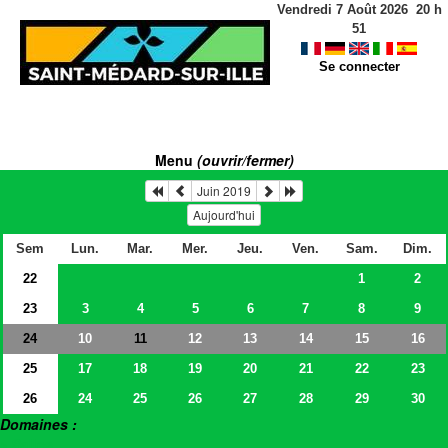
Vendredi 7 Août 2026
20
h
51
Se connecter
Menu
(ouvrir/fermer)
Juin 2019
Aujourd'hui
Sem
Lun.
Mar.
Mer.
Jeu.
Ven.
Sam.
Dim.
22
1
2
23
3
4
5
6
7
8
9
24
10
12
13
14
15
16
11
25
17
18
19
20
21
22
23
26
24
25
26
27
28
29
30
Domaines :
> Salles