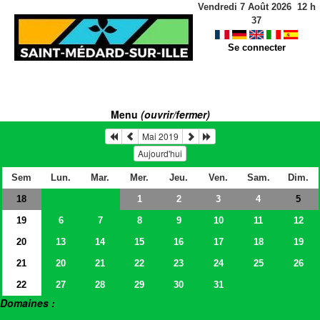
Vendredi 7 Août 2026
12
h
37
Se connecter
Menu
(ouvrir/fermer)
Mai 2019
Aujourd'hui
Sem
Lun.
Mar.
Mer.
Jeu.
Ven.
Sam.
Dim.
18
1
2
3
4
5
19
6
7
8
9
10
11
12
20
13
14
15
16
17
18
19
21
20
21
22
23
24
25
26
22
27
28
29
30
31
Domaines :
> Salles