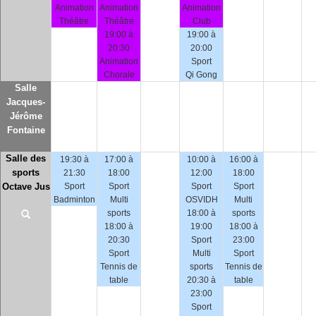
Animation
Animation
Animation
Théâtre
Théâtre
Club
19:00 à
19:00 à
20:30
20:00
Animation
Sport
Chorale
Qi Gong
Salle
Jacques-
Jérôme
Fontaine
Salle des
19:30 à
17:00 à
10:00 à
16:00 à
sports
21:30
18:00
12:00
18:00
Octave Jus
Sport
Sport
Sport
Sport
Badminton
Multi
OSVIDH
Multi
sports
18:00 à
sports
18:00 à
19:00
18:00 à
20:30
Sport
23:00
Sport
Multi
Sport
Tennis de
sports
Tennis de
table
20:30 à
table
23:00
Sport