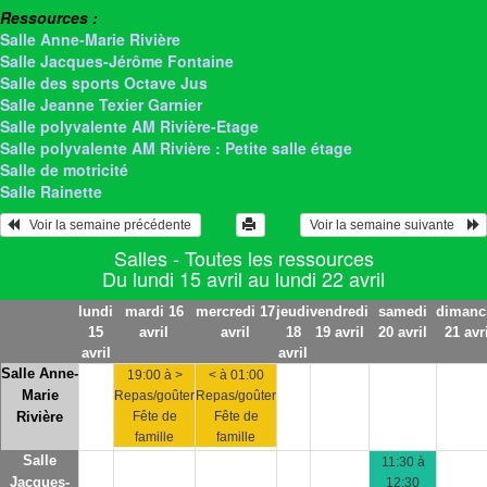
Ressources :
Salle Anne-Marie Rivière
Salle Jacques-Jérôme Fontaine
Salle des sports Octave Jus
Salle Jeanne Texier Garnier
Salle polyvalente AM Rivière-Etage
Salle polyvalente AM Rivière : Petite salle étage
Salle de motricité
Salle Rainette
   Voir la semaine précédente 
 Voir la semaine suivante    
Salles - Toutes les ressources
Du lundi 15 avril au lundi 22 avril
lundi
mardi 16
mercredi 17
jeudi
vendredi
samedi
dimanc
15
avril
avril
18
19 avril
20 avril
21 avr
avril
avril
Salle Anne-
19:00 à >
< à 01:00
Marie
Repas/goûter
Repas/goûter
Rivière
Fête de
Fête de
famille
famille
Salle
11:30 à
Jacques-
12:30