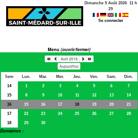
Dimanche 9 Août 2026
11
h
29
Se connecter
Menu
(ouvrir/fermer)
Avril 2019
Aujourd'hui
Sem
Lun.
Mar.
Mer.
Jeu.
Ven.
Sam.
Dim.
14
1
2
3
4
5
6
7
15
8
9
10
11
12
13
14
16
15
16
17
19
20
21
18
17
22
23
24
25
26
27
28
18
29
30
Domaines :
> Salles