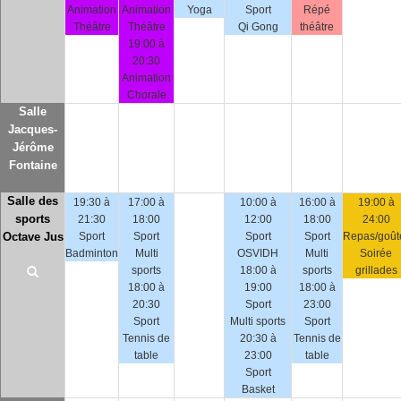
Animation
Animation
Yoga
Sport
Répé
Théâtre
Théâtre
Qi Gong
théâtre
19:00 à
20:30
Animation
Chorale
Salle
Jacques-
Jérôme
Fontaine
Salle des
19:30 à
17:00 à
10:00 à
16:00 à
19:00 à
sports
21:30
18:00
12:00
18:00
24:00
Octave Jus
Sport
Sport
Sport
Sport
Repas/goût
Badminton
Multi
OSVIDH
Multi
Soirée
sports
18:00 à
sports
grillades
18:00 à
19:00
18:00 à
20:30
Sport
23:00
Sport
Multi sports
Sport
Tennis de
20:30 à
Tennis de
table
23:00
table
Sport
Basket