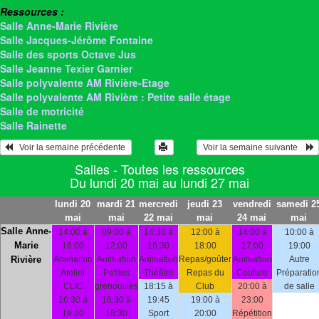
Ressources :
Salle Anne-Marie Rivière
Salle Jacques-Jérôme Fontaine
Salle des sports Octave Jus
Salle Jeanne Texier Garnier
Salle polyvalente AM Rivière-Etage
Salle polyvalente AM Rivière : Petite salle étage
Salle de motricité
Salle Rainette
   Voir la semaine précédente 
 Voir la semaine suivante    
Salles - Toutes les ressources
Du lundi 20 mai au lundi 27 mai
lundi 20
mardi 21
mercredi
jeudi 23
vendredi
samedi 2
mai
mai
22 mai
mai
24 mai
mai
Salle Anne-
14:00 à
09:00 à
14:30 à
12:00 à
14:00 à
10:00 à
Marie
16:00
12:00
16:30
18:00
17:00
19:00
Rivière
Animation
Animation
Animation
Repas/goûter
Animation
Autre
Atelier
Petites
Théâtre
Repas du
Couture
Préparatio
CLIC
grenouilles
18:15 à
Club
20:00 à
de salle
16:30 à
16:30 à
19:45
19:00 à
23:00
19:30
18:30
Sport
20:00
Répétition