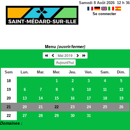
Samedi 8 Août 2026
12
h
36
Se connecter
Menu
(ouvrir/fermer)
Mai 2019
Aujourd'hui
Sem
Lun.
Mar.
Mer.
Jeu.
Ven.
Sam.
Dim.
18
1
2
3
4
5
19
6
7
8
9
10
11
12
20
13
14
15
16
17
18
19
21
20
21
23
24
25
26
22
22
27
28
29
30
31
Domaines :
> Salles