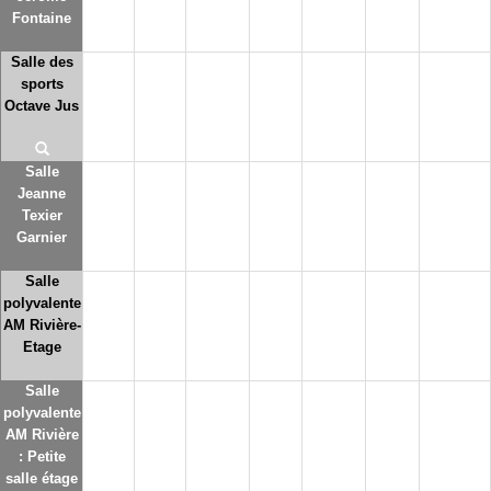
Fontaine
Salle des
sports
Octave Jus
Salle
Jeanne
Texier
Garnier
Salle
polyvalente
AM Rivière-
Etage
Salle
polyvalente
AM Rivière
: Petite
salle étage