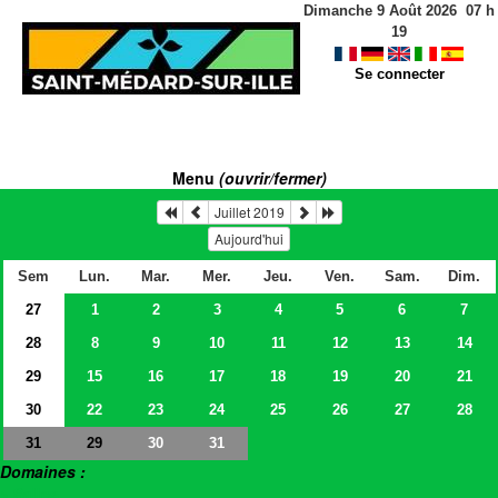
Dimanche 9 Août 2026
07
h
19
Se connecter
Menu
(ouvrir/fermer)
Juillet 2019
Aujourd'hui
Sem
Lun.
Mar.
Mer.
Jeu.
Ven.
Sam.
Dim.
27
1
2
3
4
5
6
7
28
8
9
10
11
12
13
14
29
15
16
17
18
19
20
21
30
22
23
24
25
26
27
28
31
30
31
29
Domaines :
> Salles