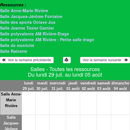
Ressources :
Salle Anne-Marie Rivière
Salle Jacques-Jérôme Fontaine
Salle des sports Octave Jus
Salle Jeanne Texier Garnier
Salle polyvalente AM Rivière-Etage
Salle polyvalente AM Rivière : Petite salle étage
Salle de motricité
Salle Rainette
   Voir la semaine précédente 
 Voir la semaine suivante    
Salles - Toutes les ressources
Du lundi 29 juil. au lundi 05 août
lundi
mardi
mercredi
jeudi
vendredi
samedi
dimanche
29 juil.
30 juil.
31 juil.
01 août
02 août
03 août
04 août
Salle Anne-
Marie
Rivière
Salle
Jacques-
Jérôme