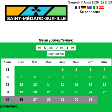
Samedi 8 Août 2026
12
h
13
Se connecter
Menu
(ouvrir/fermer)
Août 2019
Aujourd'hui
Sem
Lun.
Mar.
Mer.
Jeu.
Ven.
Sam.
Dim.
31
1
2
3
4
32
5
6
7
8
9
10
11
33
12
13
14
15
16
17
18
34
19
20
21
22
23
24
25
35
27
28
29
30
31
26
Domaines :
> Salles