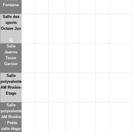
Fontaine
Salle des
sports
Octave Jus
Salle
Jeanne
Texier
Garnier
Salle
polyvalente
AM Rivière-
Etage
Salle
polyvalente
AM Rivière
: Petite
salle étage