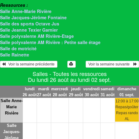
Ressources :
Salle Anne-Marie Rivière
Salle Jacques-Jérôme Fontaine
Salle des sports Octave Jus
Salle Jeanne Texier Garnier
Salle polyvalente AM Rivière-Etage
Salle polyvalente AM Rivière : Petite salle étage
Salle de motricité
Salle Rainette
   Voir la semaine précédente 
 Voir la semaine suivante    
Salles - Toutes les ressources
Du lundi 26 août au lundi 02 sept.
lundi
mardi
mercredi
jeudi
vendredi
samedi
dimanche
26 août
27 août
28 août
29 août
30 août
31 août
01 sept.
Salle Anne-
12:00 à 17:00
Marie
Repas/goûter
Rivière
Repas rando
AL
Salle
Jacques-
Jérôme