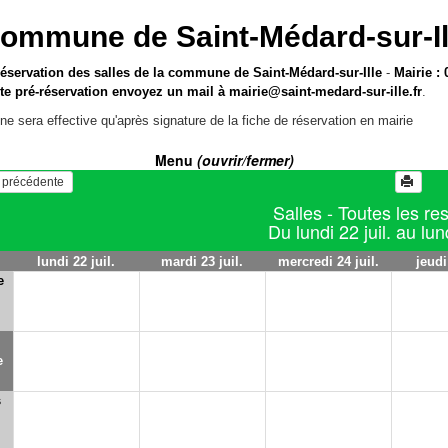
ommune de Saint-Médard-sur-Il
réservation des salles de la commune de Saint-Médard-sur-Ille
-
Mairie : 
te pré-réservation envoyez un mail à
mairie@saint-medard-sur-ille.fr
.
ne sera effective qu'après signature de la fiche de réservation en mairie
Menu
(ouvrir/fermer)
   Voir la semaine précédente 
Salles - Toutes les re
Du lundi 22 juil. au lund
lundi 22 juil.
mardi 23 juil.
mercredi 24 juil.
jeudi
e
e
s