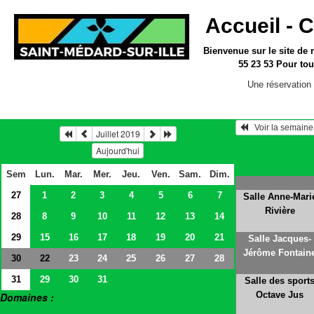
Accueil -
C
Bienvenue sur le site
de 
55 23 53
Pour tou
Une réservation 
Juillet 2019
Aujourd'hui
Sem
Lun.
Mar.
Mer.
Jeu.
Ven.
Sam.
Dim.
27
1
2
3
4
5
6
7
Salle Anne-Mari
Rivière
28
8
9
10
11
12
13
14
29
15
16
17
18
19
20
21
Salle Jacques-
Jérôme Fontain
30
23
24
25
26
27
28
22
31
29
30
31
Salle des sport
Octave Jus
Domaines :
> Salles