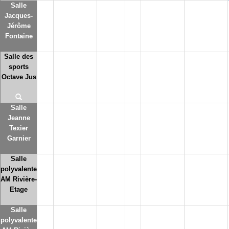
Salle
Jacques-
Jérôme
Fontaine
Salle des
sports
Octave Jus
Salle
Jeanne
Texier
Garnier
Salle
polyvalente
AM Rivière-
Etage
Salle
polyvalente