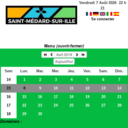
Vendredi 7 Août 2026
22
h
21
Se connecter
Menu
(ouvrir/fermer)
Avril 2019
Aujourd'hui
Sem
Lun.
Mar.
Mer.
Jeu.
Ven.
Sam.
Dim.
14
1
2
3
4
5
6
7
15
9
10
11
12
13
14
8
16
15
16
17
18
19
20
21
17
22
23
24
25
26
27
28
18
29
30
Domaines :
> Salles