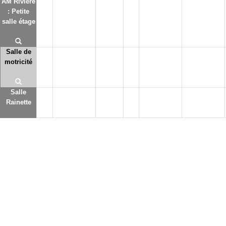
AM Rivière
: Petite
salle étage
Salle de
motricité
Salle
Rainette