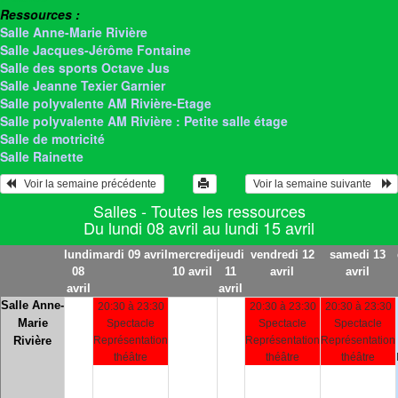
Ressources :
Salle Anne-Marie Rivière
Salle Jacques-Jérôme Fontaine
Salle des sports Octave Jus
Salle Jeanne Texier Garnier
Salle polyvalente AM Rivière-Etage
Salle polyvalente AM Rivière : Petite salle étage
Salle de motricité
Salle Rainette
   Voir la semaine précédente 
 Voir la semaine suivante    
Salles - Toutes les ressources
Du lundi 08 avril au lundi 15 avril
lundi
mardi 09 avril
mercredi
jeudi
vendredi 12
samedi 13
08
10 avril
11
avril
avril
avril
avril
Salle Anne-
20:30 à 23:30
20:30 à 23:30
20:30 à 23:30
Marie
Spectacle
Spectacle
Spectacle
Rivière
Représentation
Représentation
Représentation
théâtre
théâtre
théâtre