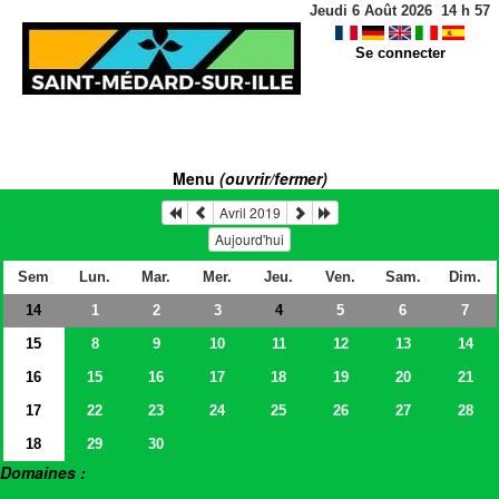
Jeudi 6 Août 2026
14
h
57
Se connecter
Menu
(ouvrir/fermer)
Avril 2019
Aujourd'hui
Sem
Lun.
Mar.
Mer.
Jeu.
Ven.
Sam.
Dim.
14
1
2
3
5
6
7
4
15
8
9
10
11
12
13
14
16
15
16
17
18
19
20
21
17
22
23
24
25
26
27
28
18
29
30
Domaines :
> Salles