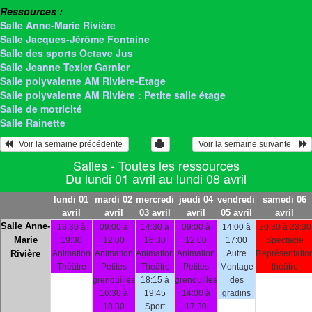
Ressources :
Salle Anne-Marie Rivière
Salle Jacques-Jérôme Fontaine
Salle des sports Octave Jus
Salle Jeanne Texier Garnier
Salle polyvalente AM Rivière-Etage
Salle polyvalente AM Rivière : Petite salle étage
Salle de motricité
Salle Rainette
   Voir la semaine précédente 
 Voir la semaine suivante    
Salles - Toutes les ressources
Du lundi 01 avril au lundi 08 avril
lundi 01
mardi 02
mercredi
jeudi 04
vendredi
samedi 06
avril
avril
03 avril
avril
05 avril
avril
Salle Anne-
16:30 à
09:00 à
14:30 à
09:00 à
14:00 à
20:30 à 23:30
Marie
19:30
12:00
16:30
12:00
17:00
Spectacle
Rivière
Animation
Animation
Animation
Animation
Autre
Représentatio
Théâtre
Petites
Théâtre
Petites
Montage
théâtre
grenouilles
18:15 à
grenouilles
des
16:30 à
19:45
14:00 à
gradins
18:30
Sport
17:30