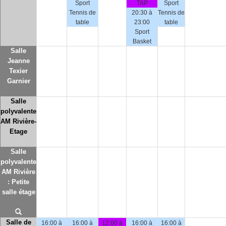
Sport
TAP
Sport
Tennis de
20:30 à
Tennis de
table
23:00
table
Sport
Basket
Salle
Jeanne
Texier
Garnier
Salle
polyvalente
AM Rivière-
Etage
Salle
polyvalente
AM Rivière
: Petite
salle étage
Salle de
16:00 à
16:00 à
12:00 à
16:00 à
16:00 à