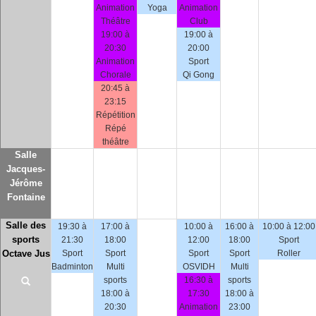
Animation
Yoga
Animation
Théâtre
Club
19:00 à
19:00 à
20:30
20:00
Animation
Sport
Chorale
Qi Gong
20:45 à
23:15
Répétition
Répé
théâtre
Salle
Jacques-
Jérôme
Fontaine
Salle des
19:30 à
17:00 à
10:00 à
16:00 à
10:00 à 12:00
sports
21:30
18:00
12:00
18:00
Sport
Octave Jus
Sport
Sport
Sport
Sport
Roller
Badminton
Multi
OSVIDH
Multi
sports
16:30 à
sports
18:00 à
17:30
18:00 à
20:30
Animation
23:00