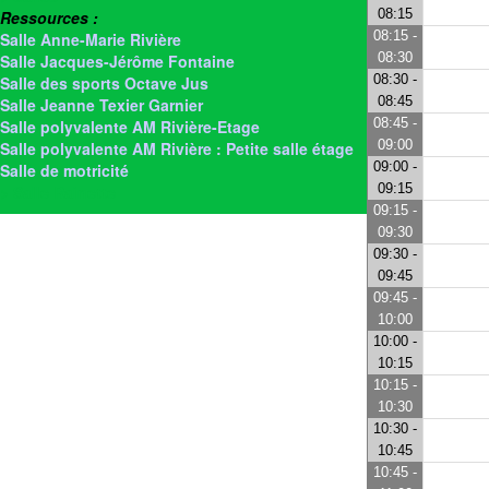
08:15
Ressources :
08:15 -
Salle Anne-Marie Rivière
08:30
Salle Jacques-Jérôme Fontaine
08:30 -
Salle des sports Octave Jus
08:45
Salle Jeanne Texier Garnier
08:45 -
Salle polyvalente AM Rivière-Etage
09:00
Salle polyvalente AM Rivière : Petite salle étage
09:00 -
Salle de motricité
09:15
> Salle Rainette
09:15 -
09:30
09:30 -
09:45
09:45 -
10:00
10:00 -
10:15
10:15 -
10:30
10:30 -
10:45
10:45 -