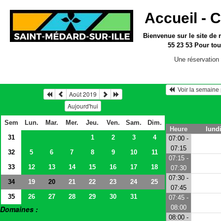
Accueil -
C
Bienvenue sur le site
de 
55 23 53
Pour tou
Une réservation 
  Voir la semain
Août 2019
Aujourd'hui
Sem
Lun.
Mar.
Mer.
Jeu.
Ven.
Sam.
Dim.
Heure
lund
31
1
2
3
4
07:00 -
07:15
32
5
6
7
8
9
10
11
07:15 -
33
12
13
14
15
16
17
18
07:30
07:30 -
34
19
21
22
23
24
25
20
07:45
35
26
27
28
29
30
31
07:45 -
08:00
Domaines :
08:00 -
> Salles