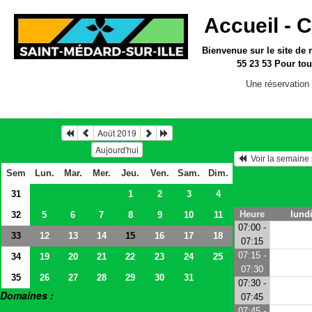
Accueil -
C
Bienvenue sur le site
de 
55 23 53
Pour tou
Une réservation 
Août 2019
Aujourd'hui
  Voir la semain
Sem
Lun.
Mar.
Mer.
Jeu.
Ven.
Sam.
Dim.
31
1
2
3
4
Heure
lund
32
5
6
7
8
9
10
11
07:00 -
33
12
13
14
16
17
18
15
07:15
07:15 -
34
19
20
21
22
23
24
25
07:30
35
26
27
28
29
30
31
07:30 -
Domaines :
07:45
> Salles
07:45 -