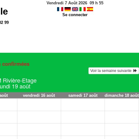
Vendredi 7 Août 2026
09
h
55
le
Se connecter
02 99
n confirmées
Voir la semaine suivante  
M Rivière-Etage
lundi 19 août
août
vendredi 16 août
samedi 17 août
dimanche 18 août