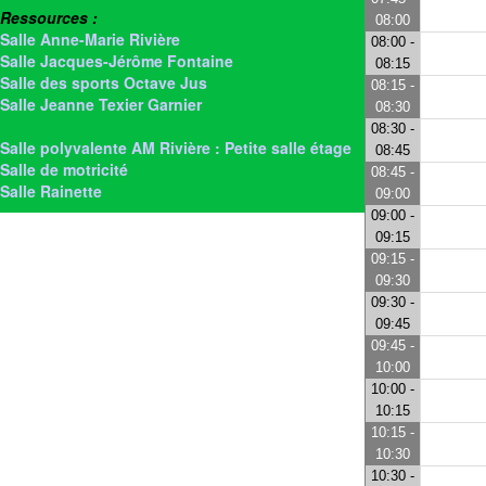
Ressources :
08:00
Salle Anne-Marie Rivière
08:00 -
Salle Jacques-Jérôme Fontaine
08:15
Salle des sports Octave Jus
08:15 -
Salle Jeanne Texier Garnier
08:30
> Salle polyvalente AM Rivière-Etage
08:30 -
Salle polyvalente AM Rivière : Petite salle étage
08:45
Salle de motricité
08:45 -
Salle Rainette
09:00
09:00 -
09:15
09:15 -
09:30
09:30 -
09:45
09:45 -
10:00
10:00 -
10:15
10:15 -
10:30
10:30 -