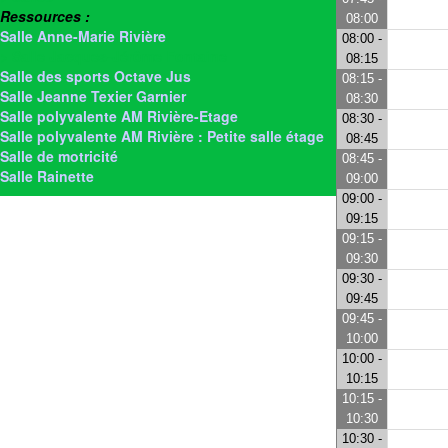
Ressources :
08:00
Salle Anne-Marie Rivière
08:00 -
> Salle Jacques-Jérôme Fontaine
08:15
Salle des sports Octave Jus
08:15 -
Salle Jeanne Texier Garnier
08:30
Salle polyvalente AM Rivière-Etage
08:30 -
Salle polyvalente AM Rivière : Petite salle étage
08:45
Salle de motricité
08:45 -
Salle Rainette
09:00
09:00 -
09:15
09:15 -
09:30
09:30 -
09:45
09:45 -
10:00
10:00 -
10:15
10:15 -
10:30
10:30 -