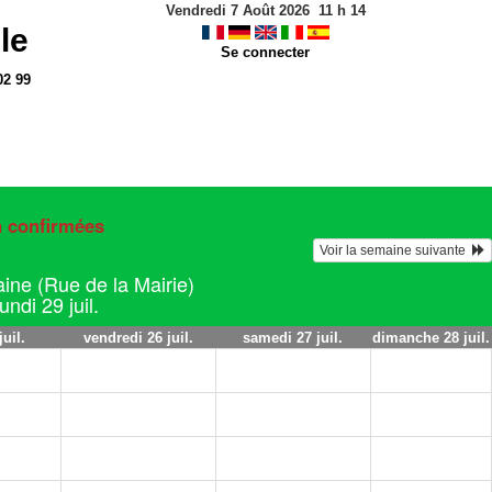
Vendredi 7 Août 2026
11
h
14
le
Se connecter
02 99
n confirmées
Voir la semaine suivante  
ine (Rue de la Mairie)
undi 29 juil.
juil.
vendredi 26 juil.
samedi 27 juil.
dimanche 28 juil.