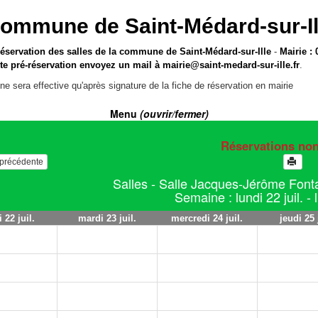
ommune de Saint-Médard-sur-Il
réservation des salles de la commune de Saint-Médard-sur-Ille
-
Mairie : 
te pré-réservation envoyez un mail à
mairie@saint-medard-sur-ille.fr
.
ne sera effective qu'après signature de la fiche de réservation en mairie
Menu
(ouvrir/fermer)
Réservations no
e précédente
Salles - Salle Jacques-Jérôme Fonta
Semaine : lundi 22 juil. - l
 22 juil.
mardi 23 juil.
mercredi 24 juil.
jeudi 25 