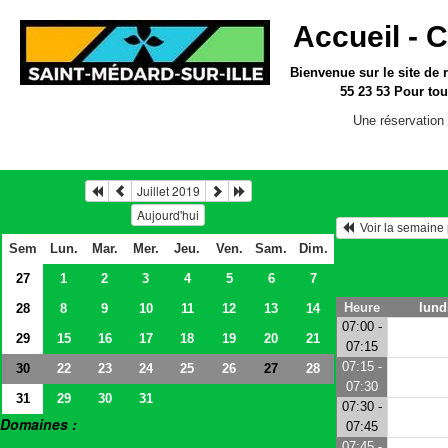
Accueil -
C
Bienvenue sur le site
de 
55 23 53
Pour tou
Une réservation 
Juillet 2019
Aujourd'hui
  Voir la semain
Sem
Lun.
Mar.
Mer.
Jeu.
Ven.
Sam.
Dim.
27
1
2
3
4
5
6
7
Heure
lundi
28
8
9
10
11
12
13
14
07:00 -
29
15
16
17
18
19
20
21
07:15
07:15 -
30
22
23
24
25
26
28
27
07:30
31
29
30
31
07:30 -
Domaines :
07:45
> Salles
07:45 -