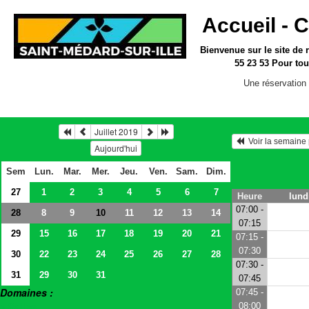
Accueil -
C
Bienvenue sur le site
de 
55 23 53
Pour tou
Une réservation 
Juillet 2019
  Voir la semain
Aujourd'hui
Sem
Lun.
Mar.
Mer.
Jeu.
Ven.
Sam.
Dim.
27
1
2
3
4
5
6
7
Heure
lundi
07:00 -
28
8
9
11
12
13
14
10
07:15
29
15
16
17
18
19
20
21
07:15 -
07:30
30
22
23
24
25
26
27
28
07:30 -
31
29
30
31
07:45
Domaines :
07:45 -
> Salles
08:00