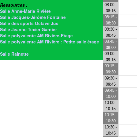
Ressources :
08:00 -
Salle Anne-Marie Rivière
08:15
Salle Jacques-Jérôme Fontaine
08:15 -
Salle des sports Octave Jus
08:30
Salle Jeanne Texier Garnier
08:30 -
Salle polyvalente AM Rivière-Etage
08:45
Salle polyvalente AM Rivière : Petite salle étage
08:45 -
> Salle de motricité
09:00
Salle Rainette
09:00 -
09:15
09:15 -
09:30
09:30 -
09:45
09:45 -
10:00
10:00 -
10:15
10:15 -
10:30
10:30 -
10:45