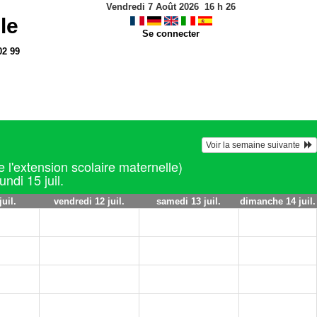
Vendredi 7 Août 2026
16
h
26
le
Se connecter
02 99
Voir la semaine suivante  
de l'extension scolaire maternelle)
undi 15 juil.
juil.
vendredi 12 juil.
samedi 13 juil.
dimanche 14 juil.