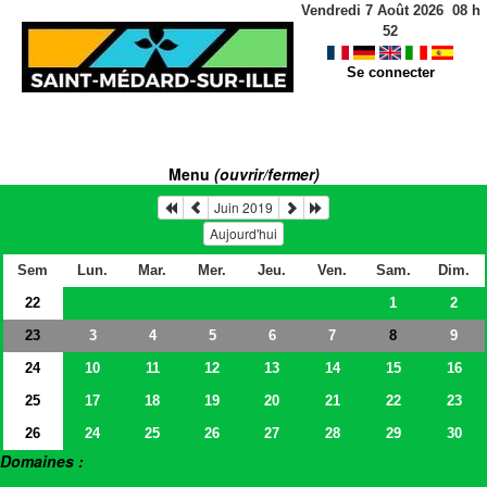
Vendredi 7 Août 2026
08
h
52
Se connecter
Menu
(ouvrir/fermer)
Juin 2019
Aujourd'hui
Sem
Lun.
Mar.
Mer.
Jeu.
Ven.
Sam.
Dim.
22
1
2
23
3
4
5
6
7
9
8
24
10
11
12
13
14
15
16
25
17
18
19
20
21
22
23
26
24
25
26
27
28
29
30
Domaines :
> Salles