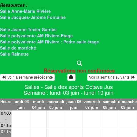
Ressources :
Salle Anne-Marie Rivière
Salle Jacques-Jérôme Fontaine
> Salle des sports Octave Jus
Salle Jeanne Texier Garnier
Salle polyvalente AM Rivière-Etage
Salle polyvalente AM Rivière : Petite salle étage
Salle de motricité
Salle Rainette
Réservations non confirmées
  Voir la semaine précédente
Voir la semaine suivante  
Salles - Salle des sports Octave Jus
Semaine : lundi 03 juin - lundi 10 juin
Heure
lundi 03
mardi
mercredi
jeudi 06
vendredi
samedi
dimanche
juin
04 juin
05 juin
juin
07 juin
08 juin
09 juin
07:00
-
07:15
07:15