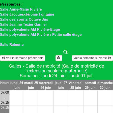
Ressources :
Salle Anne-Marie Rivière
Salle Jacques-Jérôme Fontaine
Salle des sports Octave Jus
Salle Jeanne Texier Garnier
Salle polyvalente AM Rivière-Etage
Salle polyvalente AM Rivière : Petite salle étage
> Salle de motricité
Salle Rainette
  Voir la semaine précédente
Voir la semaine suivante  
Salles - Salle de motricité (Salle de motricité de
l'extension scolaire maternelle)
Semaine : lundi 24 juin - lundi 01 juil.
Heure
lundi 24
mardi 25
mercredi
jeudi 27
vendredi
samedi
dimanche
juin
juin
26 juin
juin
28 juin
29 juin
30 juin
07:00
-
07:15
07:15
-