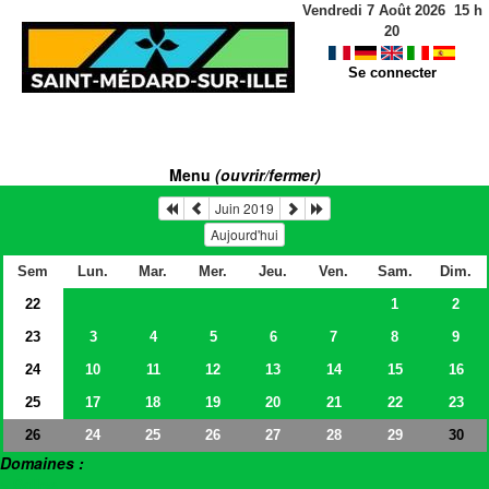
Vendredi 7 Août 2026
15
h
20
Se connecter
Menu
(ouvrir/fermer)
Juin 2019
Aujourd'hui
Sem
Lun.
Mar.
Mer.
Jeu.
Ven.
Sam.
Dim.
22
1
2
23
3
4
5
6
7
8
9
24
10
11
12
13
14
15
16
25
17
18
19
20
21
22
23
26
24
25
26
27
28
29
30
Domaines :
> Salles