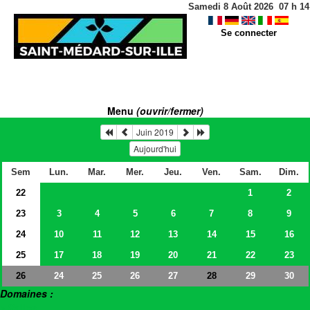
Samedi 8 Août 2026
07
h
14
Se connecter
Menu
(ouvrir/fermer)
Juin 2019
Aujourd'hui
Sem
Lun.
Mar.
Mer.
Jeu.
Ven.
Sam.
Dim.
22
1
2
23
3
4
5
6
7
8
9
24
10
11
12
13
14
15
16
25
17
18
19
20
21
22
23
26
24
25
26
27
29
30
28
Domaines :
> Salles