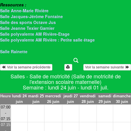
Ressources :
Salle Anne-Marie Rivière
Salle Jacques-Jérôme Fontaine
Salle des sports Octave Jus
Salle Jeanne Texier Garnier
Salle polyvalente AM Rivière-Etage
Salle polyvalente AM Rivière : Petite salle étage
> Salle de motricité
Salle Rainette
  Voir la semaine précédente
Voir la semaine suivante  
Salles - Salle de motricité (Salle de motricité de
l'extension scolaire maternelle)
Semaine : lundi 24 juin - lundi 01 juil.
Heure
lundi 24
mardi 25
mercredi
jeudi 27
vendredi
samedi
dimanche
juin
juin
26 juin
juin
28 juin
29 juin
30 juin
07:00
-
07:15
07:15
-