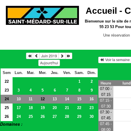
Accueil -
C
Bienvenue sur le site
de 
55 23 53
Pour tou
Une réservation 
Juin 2019
  Voir la semain
Aujourd'hui
Sem
Lun.
Mar.
Mer.
Jeu.
Ven.
Sam.
Dim.
22
1
2
Heure
lund
07:00 -
23
3
4
5
6
7
8
9
07:15
24
10
11
13
14
15
16
12
07:15 -
07:30
25
17
18
19
20
21
22
23
07:30 -
26
24
25
26
27
28
29
30
07:45
Domaines :
07:45 -
> Salles
08:00