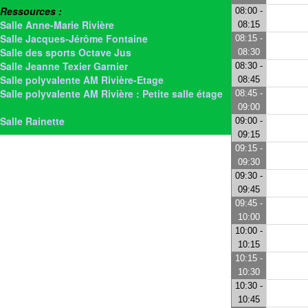
Ressources :
08:00 -
Salle Anne-Marie Rivière
08:15
Salle Jacques-Jérôme Fontaine
08:15 -
Salle des sports Octave Jus
08:30
Salle Jeanne Texier Garnier
08:30 -
Salle polyvalente AM Rivière-Etage
08:45
Salle polyvalente AM Rivière : Petite salle étage
08:45 -
> Salle de motricité
09:00
Salle Rainette
09:00 -
09:15
09:15 -
09:30
09:30 -
09:45
09:45 -
10:00
10:00 -
10:15
10:15 -
10:30
10:30 -
10:45