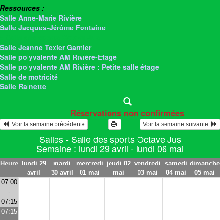
Ressources :
Salle Anne-Marie Rivière
Salle Jacques-Jérôme Fontaine
> Salle des sports Octave Jus
Salle Jeanne Texier Garnier
Salle polyvalente AM Rivière-Etage
Salle polyvalente AM Rivière : Petite salle étage
Salle de motricité
Salle Rainette
Réservations non confirmées
  Voir la semaine précédente
Voir la semaine suivante  
Salles - Salle des sports Octave Jus
Semaine : lundi 29 avril - lundi 06 mai
Heure
lundi 29
mardi
mercredi
jeudi 02
vendredi
samedi
dimanche
avril
30 avril
01 mai
mai
03 mai
04 mai
05 mai
07:00
-
07:15
07:15