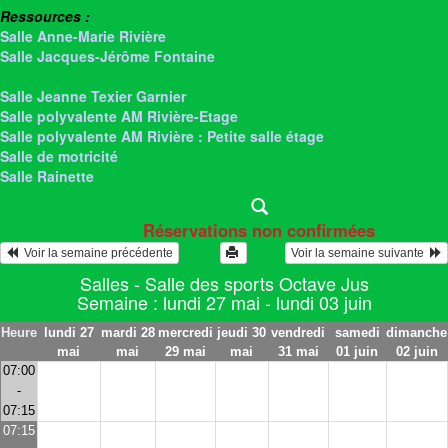
Ressources :
Salle Anne-Marie Rivière
Salle Jacques-Jérôme Fontaine
> Salle des sports Octave Jus
Salle Jeanne Texier Garnier
Salle polyvalente AM Rivière-Etage
Salle polyvalente AM Rivière : Petite salle étage
Salle de motricité
Salle Rainette
Réservations non confirmées
  Voir la semaine précédente
Voir la semaine suivante  
Salles - Salle des sports Octave Jus
Semaine : lundi 27 mai - lundi 03 juin
Heure
lundi 27
mardi 28
mercredi
jeudi 30
vendredi
samedi
dimanche
mai
mai
29 mai
mai
31 mai
01 juin
02 juin
07:00
-
07:15
07:15