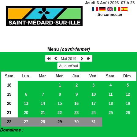
Jeudi 6 Août 2026
07
h
23
Se connecter
Menu
(ouvrir/fermer)
Mai 2019
Aujourd'hui
Sem
Lun.
Mar.
Mer.
Jeu.
Ven.
Sam.
Dim.
18
1
2
3
4
5
19
6
7
8
9
10
11
12
20
13
14
15
16
17
18
19
21
20
21
22
23
24
25
26
22
27
28
30
31
29
Domaines :
> Salles