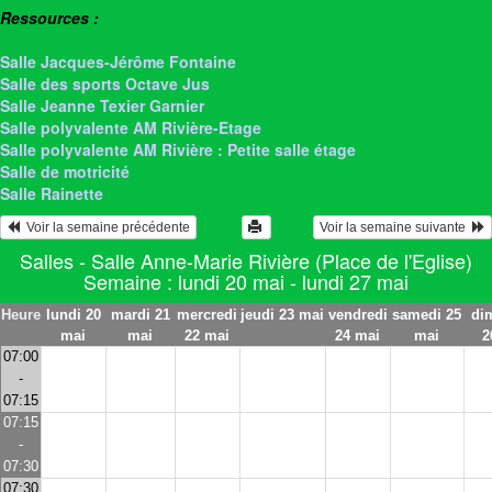
Ressources :
> Salle Anne-Marie Rivière
Salle Jacques-Jérôme Fontaine
Salle des sports Octave Jus
Salle Jeanne Texier Garnier
Salle polyvalente AM Rivière-Etage
Salle polyvalente AM Rivière : Petite salle étage
Salle de motricité
Salle Rainette
  Voir la semaine précédente
Voir la semaine suivante  
Salles - Salle Anne-Marie Rivière (Place de l'Eglise)
Semaine : lundi 20 mai - lundi 27 mai
Heure
lundi 20
mardi 21
mercredi
jeudi 23 mai
vendredi
samedi 25
di
mai
mai
22 mai
24 mai
mai
2
07:00
-
07:15
07:15
-
07:30
07:30