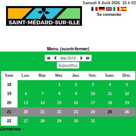
Samedi 8 Août 2026
10
h
03
Se connecter
Menu
(ouvrir/fermer)
Mai 2019
Aujourd'hui
Sem
Lun.
Mar.
Mer.
Jeu.
Ven.
Sam.
Dim.
18
1
2
3
4
5
19
6
7
8
9
10
11
12
20
13
14
15
16
17
18
19
21
20
21
22
23
24
26
25
22
27
28
29
30
31
Domaines :
> Salles