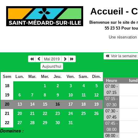
Accueil -
C
Bienvenue sur le site
de 
55 23 53
Pour tou
Une réservation 
  Voir la semain
Mai 2019
Aujourd'hui
Sem
Lun.
Mar.
Mer.
Jeu.
Ven.
Sam.
Dim.
Heure
lund
18
1
2
3
4
5
07:00 -
07:15
19
6
7
8
9
10
11
12
07:15 -
20
13
14
15
17
18
19
16
07:30
07:30 -
21
20
21
22
23
24
25
26
07:45
22
27
28
29
30
31
07:45 -
08:00
Domaines :
08:00 -
> Salles