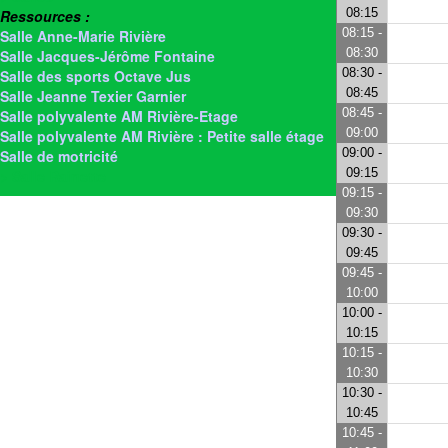
08:15
Ressources :
08:15 -
Salle Anne-Marie Rivière
08:30
Salle Jacques-Jérôme Fontaine
08:30 -
Salle des sports Octave Jus
08:45
Salle Jeanne Texier Garnier
08:45 -
Salle polyvalente AM Rivière-Etage
09:00
Salle polyvalente AM Rivière : Petite salle étage
09:00 -
Salle de motricité
09:15
> Salle Rainette
09:15 -
09:30
09:30 -
09:45
09:45 -
10:00
10:00 -
10:15
10:15 -
10:30
10:30 -
10:45
10:45 -