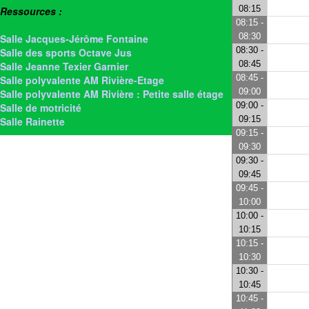
08:15
Ressources :
08:15 -
> Salle Anne-Marie Rivière
08:30
Salle Jacques-Jérôme Fontaine
08:30 -
Salle des sports Octave Jus
08:45
Salle Jeanne Texier Garnier
08:45 -
Salle polyvalente AM Rivière-Etage
09:00
Salle polyvalente AM Rivière : Petite salle étage
09:00 -
Salle de motricité
09:15
Salle Rainette
09:15 -
09:30
09:30 -
09:45
09:45 -
10:00
10:00 -
10:15
10:15 -
10:30
10:30 -
10:45
10:45 -