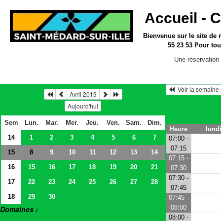
Accueil -
C
Bienvenue sur le site
de 
55 23 53
Pour tou
Une réservation 
  Voir la semain
Avril 2019
Aujourd'hui
Sem
Lun.
Mar.
Mer.
Jeu.
Ven.
Sam.
Dim.
Heure
lundi
14
1
2
3
4
5
6
7
07:00 -
07:15
15
9
10
11
12
13
14
8
07:15 -
16
15
16
17
18
19
20
21
07:30
07:30 -
17
22
23
24
25
26
27
28
07:45
18
29
30
07:45 -
08:00
Domaines :
08:00 -
> Salles