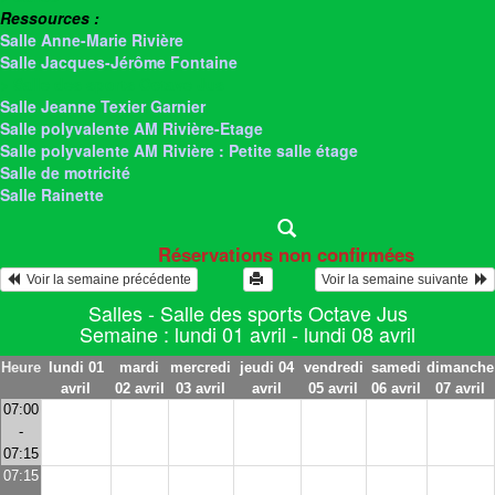
Ressources :
Salle Anne-Marie Rivière
Salle Jacques-Jérôme Fontaine
> Salle des sports Octave Jus
Salle Jeanne Texier Garnier
Salle polyvalente AM Rivière-Etage
Salle polyvalente AM Rivière : Petite salle étage
Salle de motricité
Salle Rainette
Réservations non confirmées
  Voir la semaine précédente
Voir la semaine suivante  
Salles - Salle des sports Octave Jus
Semaine : lundi 01 avril - lundi 08 avril
Heure
lundi 01
mardi
mercredi
jeudi 04
vendredi
samedi
dimanche
avril
02 avril
03 avril
avril
05 avril
06 avril
07 avril
07:00
-
07:15
07:15