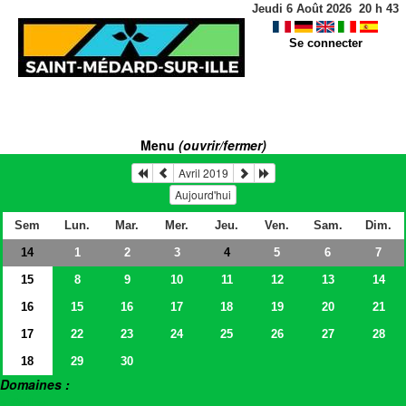
Jeudi 6 Août 2026
20
h
43
Se connecter
Menu
(ouvrir/fermer)
Avril 2019
Aujourd'hui
Sem
Lun.
Mar.
Mer.
Jeu.
Ven.
Sam.
Dim.
14
1
2
3
5
6
7
4
15
8
9
10
11
12
13
14
16
15
16
17
18
19
20
21
17
22
23
24
25
26
27
28
18
29
30
Domaines :
> Salles