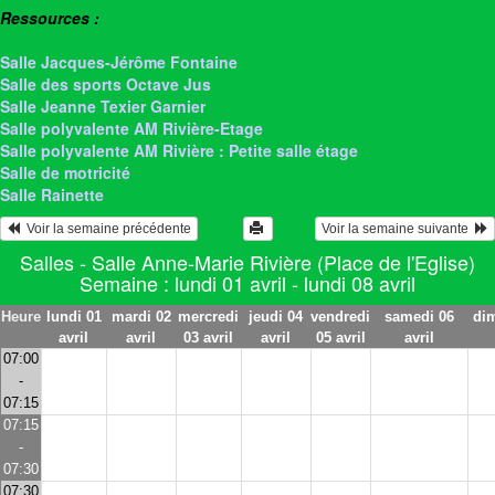
Ressources :
> Salle Anne-Marie Rivière
Salle Jacques-Jérôme Fontaine
Salle des sports Octave Jus
Salle Jeanne Texier Garnier
Salle polyvalente AM Rivière-Etage
Salle polyvalente AM Rivière : Petite salle étage
Salle de motricité
Salle Rainette
  Voir la semaine précédente
Voir la semaine suivante  
Salles - Salle Anne-Marie Rivière (Place de l'Eglise)
Semaine : lundi 01 avril - lundi 08 avril
Heure
lundi 01
mardi 02
mercredi
jeudi 04
vendredi
samedi 06
di
avril
avril
03 avril
avril
05 avril
avril
07:00
-
07:15
07:15
-
07:30
07:30