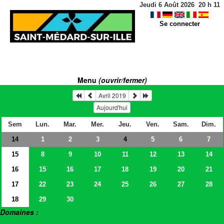
Jeudi 6 Août 2026
20
h
11
Se connecter
Menu
(ouvrir/fermer)
Avril 2019
Aujourd'hui
Sem
Lun.
Mar.
Mer.
Jeu.
Ven.
Sam.
Dim.
14
1
2
3
5
6
7
4
15
8
9
10
11
12
13
14
16
15
16
17
18
19
20
21
17
22
23
24
25
26
27
28
18
29
30
Domaines :
> Salles