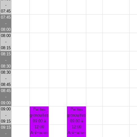
-
07:45
07:45
-
08:00
08:00
-
08:15
08:15
-
08:30
08:30
-
08:45
08:45
-
09:00
09:00
Petites
Petites
-
grenouilles
grenouilles
09:00 à
09:00 à
09:15
12:00
12:00
09:15
Animation
Animation
-