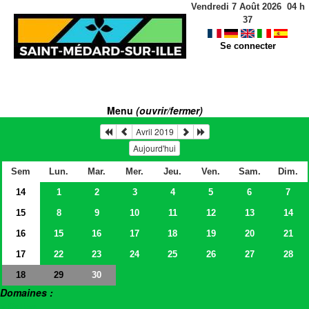
Vendredi 7 Août 2026
04
h
37
Se connecter
Menu
(ouvrir/fermer)
Avril 2019
Aujourd'hui
Sem
Lun.
Mar.
Mer.
Jeu.
Ven.
Sam.
Dim.
14
1
2
3
4
5
6
7
15
8
9
10
11
12
13
14
16
15
16
17
18
19
20
21
17
22
23
24
25
26
27
28
18
30
29
Domaines :
> Salles