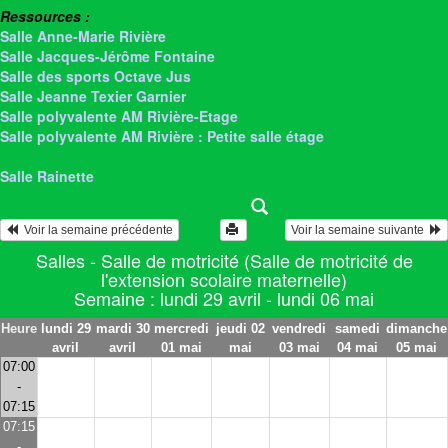
Ressources :
Salle Anne-Marie Rivière
Salle Jacques-Jérôme Fontaine
Salle des sports Octave Jus
Salle Jeanne Texier Garnier
Salle polyvalente AM Rivière-Etage
Salle polyvalente AM Rivière : Petite salle étage
> Salle de motricité
Salle Rainette
  Voir la semaine précédente
Voir la semaine suivante  
Salles - Salle de motricité (Salle de motricité de
l'extension scolaire maternelle)
Semaine : lundi 29 avril - lundi 06 mai
Heure
lundi 29
mardi 30
mercredi
jeudi 02
vendredi
samedi
dimanche
avril
avril
01 mai
mai
03 mai
04 mai
05 mai
07:00
-
07:15
07:15
-