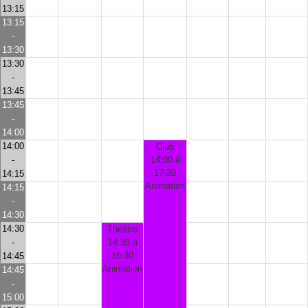
13:15
13:15
-
13:30
13:30
-
13:45
13:45
-
14:00
14:00
Club
-
14:00 à
17:30
14:15
Animation
14:15
-
14:30
14:30
Théâtre
-
14:30 à
16:30
14:45
Animation
14:45
-
15:00