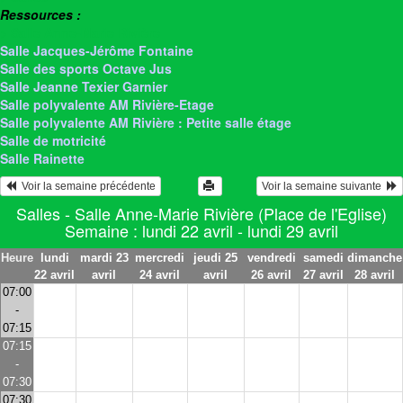
Ressources :
> Salle Anne-Marie Rivière
Salle Jacques-Jérôme Fontaine
Salle des sports Octave Jus
Salle Jeanne Texier Garnier
Salle polyvalente AM Rivière-Etage
Salle polyvalente AM Rivière : Petite salle étage
Salle de motricité
Salle Rainette
  Voir la semaine précédente
Voir la semaine suivante  
Salles - Salle Anne-Marie Rivière (Place de l'Eglise)
Semaine : lundi 22 avril - lundi 29 avril
Heure
lundi
mardi 23
mercredi
jeudi 25
vendredi
samedi
dimanche
22 avril
avril
24 avril
avril
26 avril
27 avril
28 avril
07:00
-
07:15
07:15
-
07:30
07:30