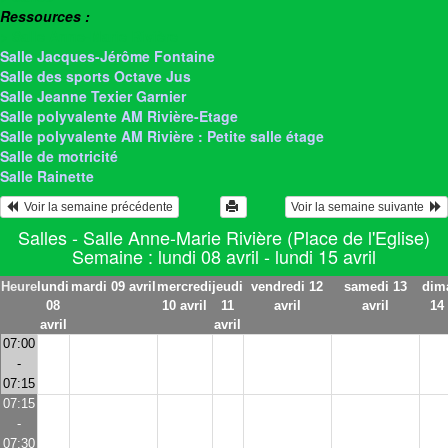
Ressources :
> Salle Anne-Marie Rivière
Salle Jacques-Jérôme Fontaine
Salle des sports Octave Jus
Salle Jeanne Texier Garnier
Salle polyvalente AM Rivière-Etage
Salle polyvalente AM Rivière : Petite salle étage
Salle de motricité
Salle Rainette
  Voir la semaine précédente
Voir la semaine suivante  
Salles - Salle Anne-Marie Rivière (Place de l'Eglise)
Semaine : lundi 08 avril - lundi 15 avril
Heure
lundi
mardi 09 avril
mercredi
jeudi
vendredi 12
samedi 13
dim
08
10 avril
11
avril
avril
14 
avril
avril
07:00
-
07:15
07:15
-
07:30