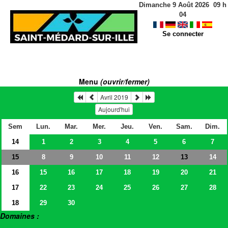
Dimanche 9 Août 2026
09
h
04
Se connecter
Menu
(ouvrir/fermer)
Avril 2019
Aujourd'hui
Sem
Lun.
Mar.
Mer.
Jeu.
Ven.
Sam.
Dim.
14
1
2
3
4
5
6
7
15
8
9
10
11
12
14
13
16
15
16
17
18
19
20
21
17
22
23
24
25
26
27
28
18
29
30
Domaines :
> Salles