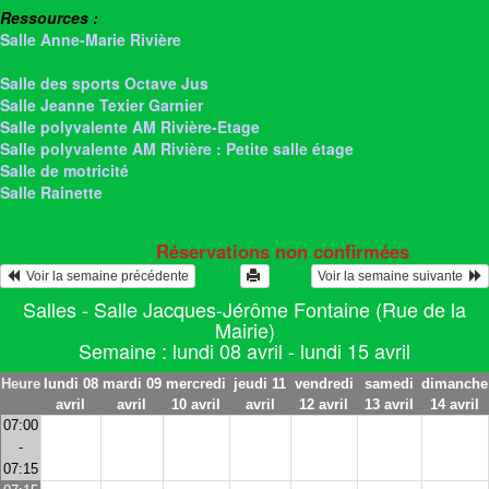
Ressources :
Salle Anne-Marie Rivière
> Salle Jacques-Jérôme Fontaine
Salle des sports Octave Jus
Salle Jeanne Texier Garnier
Salle polyvalente AM Rivière-Etage
Salle polyvalente AM Rivière : Petite salle étage
Salle de motricité
Salle Rainette
Réservations non confirmées
  Voir la semaine précédente
Voir la semaine suivante  
Salles - Salle Jacques-Jérôme Fontaine (Rue de la
Mairie)
Semaine : lundi 08 avril - lundi 15 avril
Heure
lundi 08
mardi 09
mercredi
jeudi 11
vendredi
samedi
dimanche
avril
avril
10 avril
avril
12 avril
13 avril
14 avril
07:00
-
07:15