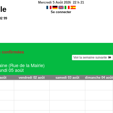
Mercredi 5 Août 2026
22
h
21
le
Se connecter
02 99
n confirmées
Voir la semaine suivante  
ine (Rue de la Mairie)
lundi 05 août
août
vendredi 02 août
samedi 03 août
dimanche 04 août