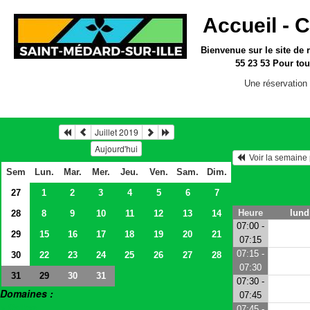
Accueil -
C
Bienvenue sur le site
de 
55 23 53
Pour tou
Une réservation 
Juillet 2019
Aujourd'hui
  Voir la semain
Sem
Lun.
Mar.
Mer.
Jeu.
Ven.
Sam.
Dim.
27
1
2
3
4
5
6
7
Heure
lundi
28
8
9
10
11
12
13
14
07:00 -
29
15
16
17
18
19
20
21
07:15
07:15 -
30
22
23
24
25
26
27
28
07:30
31
30
31
29
07:30 -
Domaines :
07:45
> Salles
07:45 -