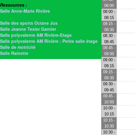
Ressources :
08:00
Salle Anne-Marie Rivière
08:00 -
> Salle Jacques-Jérôme Fontaine
08:15
Salle des sports Octave Jus
08:15 -
Salle Jeanne Texier Garnier
08:30
Salle polyvalente AM Rivière-Etage
08:30 -
Salle polyvalente AM Rivière : Petite salle étage
08:45
Salle de motricité
08:45 -
Salle Rainette
09:00
09:00 -
09:15
09:15 -
09:30
09:30 -
09:45
09:45 -
10:00
10:00 -
10:15
10:15 -
10:30
10:30 -