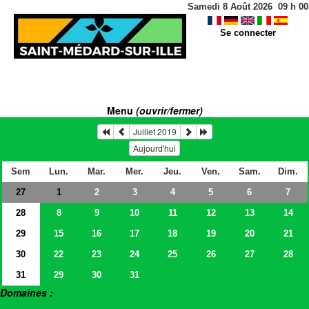
Samedi 8 Août 2026
09
h
00
Se connecter
Menu
(ouvrir/fermer)
Juillet 2019
Aujourd'hui
Sem
Lun.
Mar.
Mer.
Jeu.
Ven.
Sam.
Dim.
27
2
3
4
5
6
7
1
28
8
9
10
11
12
13
14
29
15
16
17
18
19
20
21
30
22
23
24
25
26
27
28
31
29
30
31
Domaines :
> Salles