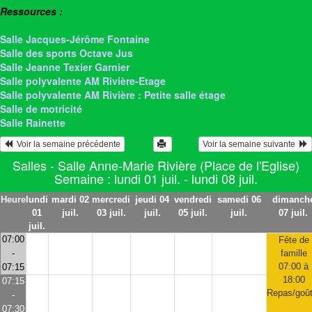
Ressources :
> Salle Anne-Marie Rivière
Salle Jacques-Jérôme Fontaine
Salle des sports Octave Jus
Salle Jeanne Texier Garnier
Salle polyvalente AM Rivière-Etage
Salle polyvalente AM Rivière : Petite salle étage
Salle de motricité
Salle Rainette
  Voir la semaine précédente
Voir la semaine suivante  
Salles - Salle Anne-Marie Rivière (Place de l'Eglise)
Semaine : lundi 01 juil. - lundi 08 juil.
Heure
lundi
mardi 02
mercredi
jeudi 04
vendredi
samedi 06
dimanch
01
juil.
03 juil.
juil.
05 juil.
juil.
07 juil.
juil.
07:00
Fête de
-
famille
07:00 à
07:15
18:00
07:15
Repas/goût
-
07:30