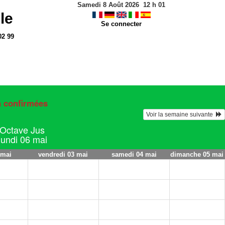
Samedi 8 Août 2026
12
h
01
le
Se connecter
02 99
n confirmées
Voir la semaine suivante  
s Octave Jus
 lundi 06 mai
 mai
vendredi 03 mai
samedi 04 mai
dimanche 05 mai