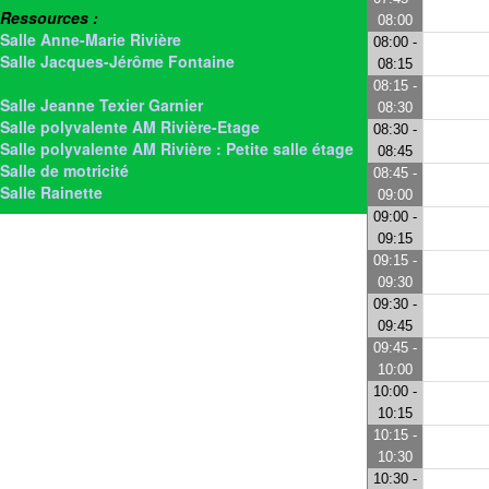
Ressources :
08:00
Salle Anne-Marie Rivière
08:00 -
Salle Jacques-Jérôme Fontaine
08:15
> Salle des sports Octave Jus
08:15 -
Salle Jeanne Texier Garnier
08:30
Salle polyvalente AM Rivière-Etage
08:30 -
Salle polyvalente AM Rivière : Petite salle étage
08:45
Salle de motricité
08:45 -
Salle Rainette
09:00
09:00 -
09:15
09:15 -
09:30
09:30 -
09:45
09:45 -
10:00
10:00 -
10:15
10:15 -
10:30
10:30 -