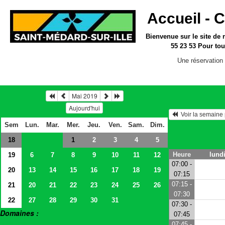
Accueil -
C
Bienvenue sur le site
de 
55 23 53
Pour tou
Une réservation 
Mai 2019
Aujourd'hui
  Voir la semain
Sem
Lun.
Mar.
Mer.
Jeu.
Ven.
Sam.
Dim.
18
2
3
4
5
1
Heure
lundi
19
6
7
8
9
10
11
12
07:00 -
20
13
14
15
16
17
18
19
07:15
07:15 -
21
20
21
22
23
24
25
26
07:30
22
27
28
29
30
31
07:30 -
Domaines :
07:45
> Salles
07:45 -