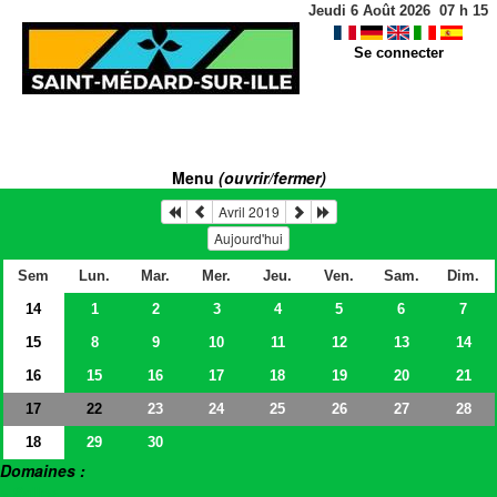
Jeudi 6 Août 2026
07
h
15
Se connecter
Menu
(ouvrir/fermer)
Avril 2019
Aujourd'hui
Sem
Lun.
Mar.
Mer.
Jeu.
Ven.
Sam.
Dim.
14
1
2
3
4
5
6
7
15
8
9
10
11
12
13
14
16
15
16
17
18
19
20
21
17
23
24
25
26
27
28
22
18
29
30
Domaines :
> Salles