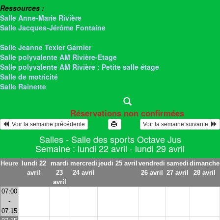
Ressources :
Salle Anne-Marie Rivière
Salle Jacques-Jérôme Fontaine
> Salle des sports Octave Jus
Salle Jeanne Texier Garnier
Salle polyvalente AM Rivière-Etage
Salle polyvalente AM Rivière : Petite salle étage
Salle de motricité
Salle Rainette
Réservations non confirmées
  Voir la semaine précédente
Voir la semaine suivante  
Salles - Salle des sports Octave Jus
Semaine : lundi 22 avril - lundi 29 avril
Heure
lundi 22
mardi
mercredi
jeudi 25 avril
vendredi
samedi
dimanche
avril
23
24 avril
26 avril
27 avril
28 avril
avril
07:00
-
07:15