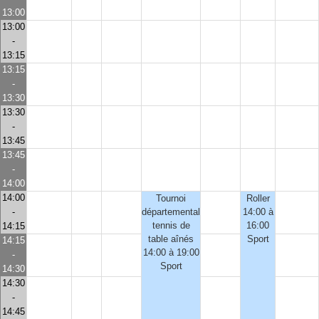
13:00
13:00
-
13:15
13:15
-
13:30
13:30
-
13:45
13:45
-
14:00
14:00
Tournoi
Roller
-
départemental
14:00 à
tennis de
16:00
14:15
table aînés
Sport
14:15
14:00 à 19:00
-
Sport
14:30
14:30
-
14:45