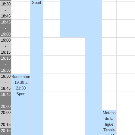
Sport
18:30
-
18:45
18:45
-
19:00
19:00
-
19:15
19:15
-
19:30
19:30
Badminton
-
19:30 à
21:30
19:45
Sport
19:45
-
20:00
20:00
Matchs
-
de la
ligue
20:15
Tennis
20:15