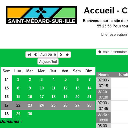
Accueil -
C
Bienvenue sur le site
de 
55 23 53
Pour tou
Une réservation 
  Voir la semain
Avril 2019
Aujourd'hui
Sem
Lun.
Mar.
Mer.
Jeu.
Ven.
Sam.
Dim.
Heure
lundi
14
1
2
3
4
5
6
7
07:00 -
07:15
15
8
9
10
11
12
13
14
07:15 -
16
15
16
17
18
19
20
21
07:30
07:30 -
17
23
24
25
26
27
28
22
07:45
18
29
30
07:45 -
08:00
Domaines :
08:00 -
> Salles