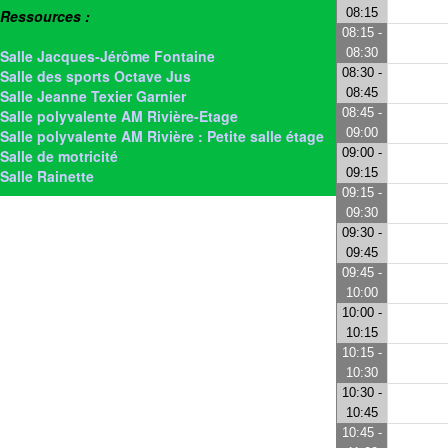
08:15
Ressources :
08:15 -
> Salle Anne-Marie Rivière
08:30
Salle Jacques-Jérôme Fontaine
08:30 -
Salle des sports Octave Jus
08:45
Salle Jeanne Texier Garnier
08:45 -
Salle polyvalente AM Rivière-Etage
09:00
Salle polyvalente AM Rivière : Petite salle étage
09:00 -
Salle de motricité
09:15
Salle Rainette
09:15 -
09:30
09:30 -
09:45
09:45 -
10:00
10:00 -
10:15
10:15 -
10:30
10:30 -
10:45
10:45 -