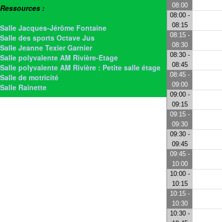
08:00
Ressources :
08:00 -
> Salle Anne-Marie Rivière
08:15
Salle Jacques-Jérôme Fontaine
08:15 -
Salle des sports Octave Jus
08:30
Salle Jeanne Texier Garnier
08:30 -
Salle polyvalente AM Rivière-Etage
08:45
Salle polyvalente AM Rivière : Petite salle étage
08:45 -
Salle de motricité
09:00
Salle Rainette
09:00 -
09:15
09:15 -
09:30
09:30 -
09:45
09:45 -
10:00
10:00 -
10:15
10:15 -
10:30
10:30 -