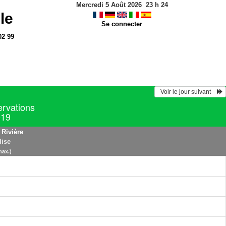
Mercredi 5 Août 2026
23
h
24
le
Se connecter
02 99
  Voir le jour suivant    
ervations
019
 Rivière
lise
max.)