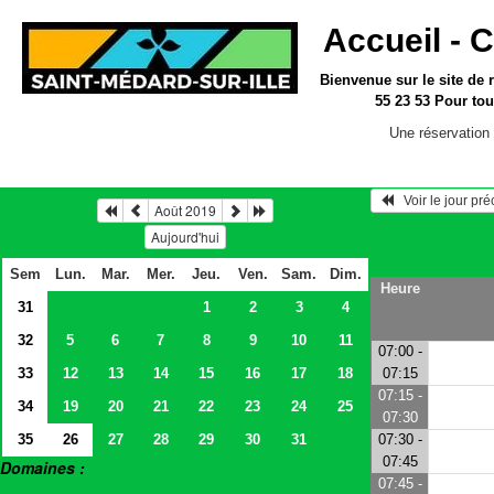
Accueil -
C
Bienvenue sur le site
de 
55 23 53
Pour tou
Une réservation 
   Voir le jour pr
Août 2019
Aujourd'hui
Sem
Lun.
Mar.
Mer.
Jeu.
Ven.
Sam.
Dim.
Heure
31
1
2
3
4
32
5
6
7
8
9
10
11
07:00 -
33
12
13
14
15
16
17
18
07:15
07:15 -
34
19
20
21
22
23
24
25
07:30
35
26
27
28
29
30
31
07:30 -
07:45
Domaines :
07:45 -
> Salles