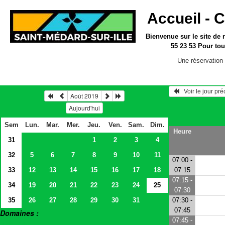
Accueil -
C
Bienvenue sur le site
de 
55 23 53
Pour tou
Une réservation 
   Voir le jour pr
Août 2019
Aujourd'hui
Sem
Lun.
Mar.
Mer.
Jeu.
Ven.
Sam.
Dim.
Heure
31
1
2
3
4
32
5
6
7
8
9
10
11
07:00 -
33
12
13
14
15
16
17
18
07:15
07:15 -
34
19
20
21
22
23
24
25
07:30
35
26
27
28
29
30
31
07:30 -
07:45
Domaines :
07:45 -
> Salles