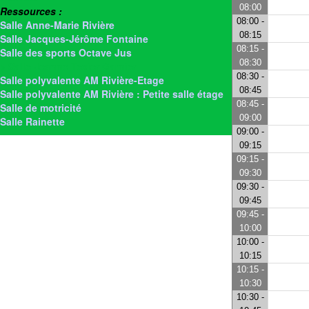
08:00
Ressources :
08:00 -
Salle Anne-Marie Rivière
08:15
Salle Jacques-Jérôme Fontaine
08:15 -
Salle des sports Octave Jus
08:30
> Salle Jeanne Texier Garnier
08:30 -
Salle polyvalente AM Rivière-Etage
08:45
Salle polyvalente AM Rivière : Petite salle étage
08:45 -
Salle de motricité
09:00
Salle Rainette
09:00 -
09:15
09:15 -
09:30
09:30 -
09:45
09:45 -
10:00
10:00 -
10:15
10:15 -
10:30
10:30 -