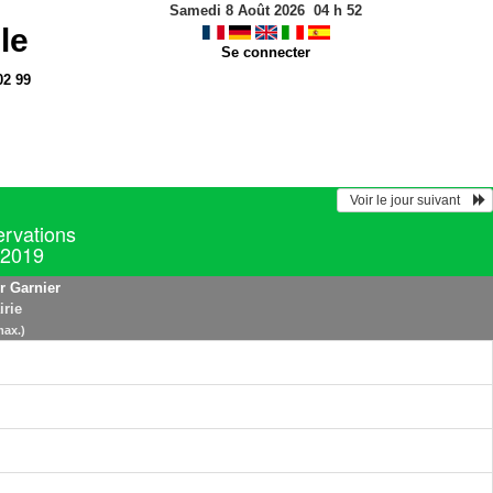
Samedi 8 Août 2026
04
h
52
le
Se connecter
02 99
  Voir le jour suivant    
ervations
 2019
r Garnier
irie
max.)