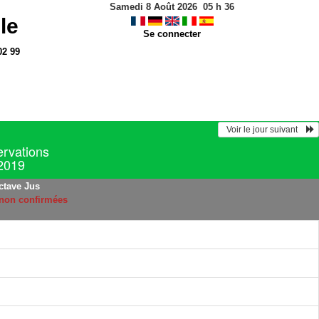
Samedi 8 Août 2026
05
h
36
le
Se connecter
02 99
  Voir le jour suivant    
ervations
 2019
ctave Jus
 non confirmées