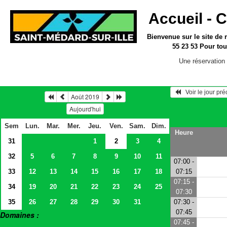
Accueil -
C
Bienvenue sur le site
de 
55 23 53
Pour tou
Une réservation 
   Voir le jour pr
Août 2019
Aujourd'hui
Sem
Lun.
Mar.
Mer.
Jeu.
Ven.
Sam.
Dim.
Heure
31
1
2
3
4
32
5
6
7
8
9
10
11
07:00 -
33
12
13
14
15
16
17
18
07:15
07:15 -
34
19
20
21
22
23
24
25
07:30
35
26
27
28
29
30
31
07:30 -
07:45
Domaines :
07:45 -
> Salles