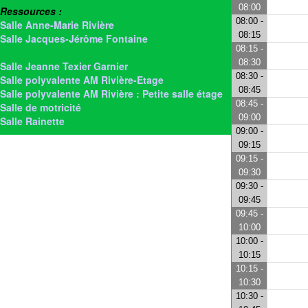
08:00
Ressources :
08:00 -
Salle Anne-Marie Rivière
08:15
Salle Jacques-Jérôme Fontaine
08:15 -
> Salle des sports Octave Jus
08:30
Salle Jeanne Texier Garnier
08:30 -
Salle polyvalente AM Rivière-Etage
08:45
Salle polyvalente AM Rivière : Petite salle étage
08:45 -
Salle de motricité
09:00
Salle Rainette
09:00 -
09:15
09:15 -
09:30
09:30 -
09:45
09:45 -
10:00
10:00 -
10:15
10:15 -
10:30
10:30 -