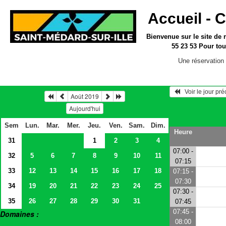
Accueil -
C
Bienvenue sur le site
de 
55 23 53
Pour tou
Une réservation 
   Voir le jour pr
Août 2019
Aujourd'hui
Sem
Lun.
Mar.
Mer.
Jeu.
Ven.
Sam.
Dim.
Heure
31
1
2
3
4
07:00 -
32
5
6
7
8
9
10
11
07:15
33
12
13
14
15
16
17
18
07:15 -
07:30
34
19
20
21
22
23
24
25
07:30 -
35
26
27
28
29
30
31
07:45
07:45 -
Domaines :
08:00
> Salles