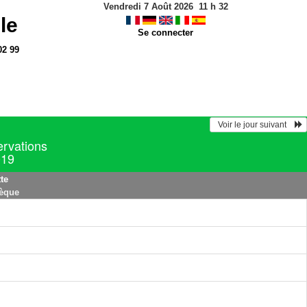
Vendredi 7 Août 2026
11
h
32
le
Se connecter
02 99
  Voir le jour suivant    
ervations
019
te
hèque