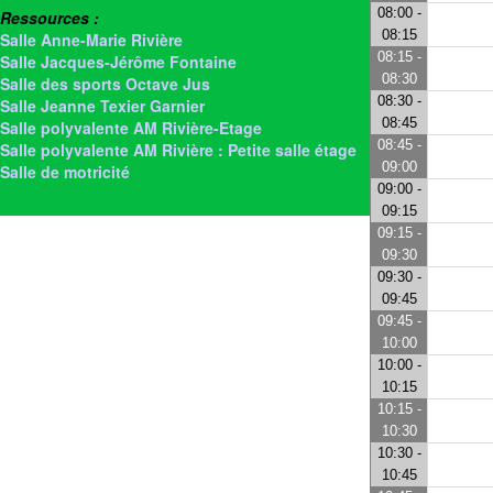
08:00 -
Ressources :
08:15
Salle Anne-Marie Rivière
08:15 -
Salle Jacques-Jérôme Fontaine
08:30
Salle des sports Octave Jus
08:30 -
Salle Jeanne Texier Garnier
08:45
Salle polyvalente AM Rivière-Etage
08:45 -
Salle polyvalente AM Rivière : Petite salle étage
09:00
Salle de motricité
09:00 -
> Salle Rainette
09:15
09:15 -
09:30
09:30 -
09:45
09:45 -
10:00
10:00 -
10:15
10:15 -
10:30
10:30 -
10:45