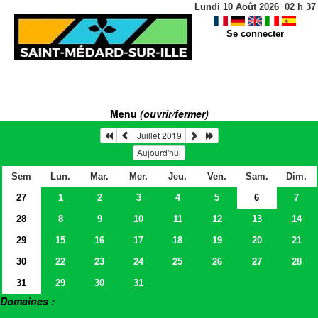
Lundi 10 Août 2026
02
h
37
Se connecter
Menu
(ouvrir/fermer)
Juillet 2019
Aujourd'hui
Sem
Lun.
Mar.
Mer.
Jeu.
Ven.
Sam.
Dim.
27
1
2
3
4
5
6
7
28
8
9
10
11
12
13
14
29
15
16
17
18
19
20
21
30
22
23
24
25
26
27
28
31
29
30
31
Domaines :
> Salles