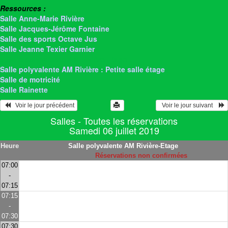
Ressources :
Salle Anne-Marie Rivière
Salle Jacques-Jérôme Fontaine
Salle des sports Octave Jus
Salle Jeanne Texier Garnier
> Salle polyvalente AM Rivière-Etage
Salle polyvalente AM Rivière : Petite salle étage
Salle de motricité
Salle Rainette
   Voir le jour précédent
  Voir le jour suivant    
Salles - Toutes les réservations
Samedi 06 juillet 2019
Heure
Salle polyvalente AM Rivière-Etage
Réservations non confirmées
07:00
-
07:15
07:15
-
07:30
07:30