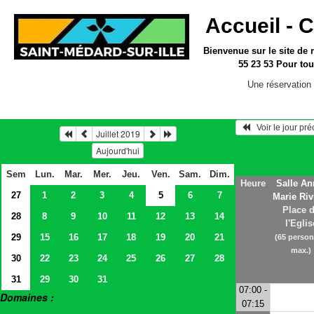
Accueil -
C
Bienvenue sur le site
de 
55 23 53
Pour tou
Une réservation 
   Voir le jour pr
Juillet 2019
Aujourd'hui
Sem
Lun.
Mar.
Mer.
Jeu.
Ven.
Sam.
Dim.
Heure
Salle An
27
1
2
3
4
5
6
7
Marie Riv
Place 
28
8
9
10
11
12
13
14
l'Eglis
29
15
16
17
18
19
20
21
(65 perso
max.)
30
22
23
24
25
26
27
28
31
29
30
31
07:00 -
Domaines :
07:15
> Salles