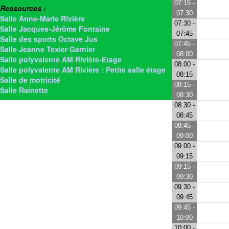
07:15 -
Ressources :
07:30
Salle Anne-Marie Rivière
07:30 -
Salle Jacques-Jérôme Fontaine
07:45
Salle des sports Octave Jus
07:45 -
Salle Jeanne Texier Garnier
08:00
Salle polyvalente AM Rivière-Etage
08:00 -
Salle polyvalente AM Rivière : Petite salle étage
08:15
Salle de motricité
08:15 -
Salle Rainette
08:30
08:30 -
08:45
08:45 -
09:00
09:00 -
09:15
09:15 -
09:30
09:30 -
09:45
09:45 -
10:00
10:00 -