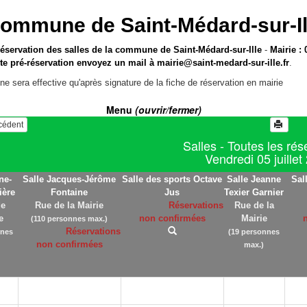
ommune de Saint-Médard-sur-Il
réservation des salles de la commune de Saint-Médard-sur-Ille
-
Mairie : 
te pré-réservation envoyez un mail à
mairie@saint-medard-sur-ille.fr
.
ne sera effective qu'après signature de la fiche de réservation en mairie
Menu
(ouvrir/fermer)
écédent
Salles - Toutes les rés
Vendredi 05 juillet
ne-
Salle Jacques-Jérôme
Salle des sports Octave
Salle Jeanne
Sal
ière
Fontaine
Jus
Texier Garnier
de
Rue de la Mairie
Réservations
Rue de la
e
non confirmées
Mairie
(110 personnes max.)
Réservations
nnes
(19 personnes
non confirmées
max.)