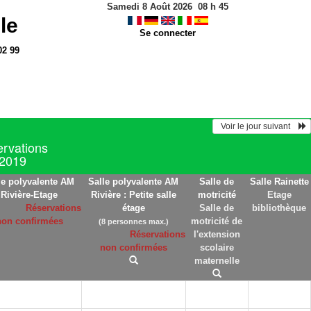
Samedi 8 Août 2026
08
h
45
le
Se connecter
02 99
  Voir le jour suivant    
ervations
 2019
le polyvalente AM
Salle polyvalente AM
Salle de
Salle Rainette
Rivière-Etage
Rivière : Petite salle
motricité
Etage
Réservations
étage
Salle de
bibliothèque
non confirmées
motricité de
(8 personnes max.)
Réservations
l'extension
non confirmées
scolaire
maternelle