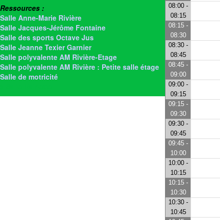
08:00 -
Ressources :
08:15
Salle Anne-Marie Rivière
08:15 -
Salle Jacques-Jérôme Fontaine
08:30
Salle des sports Octave Jus
08:30 -
Salle Jeanne Texier Garnier
08:45
Salle polyvalente AM Rivière-Etage
08:45 -
Salle polyvalente AM Rivière : Petite salle étage
09:00
Salle de motricité
09:00 -
> Salle Rainette
09:15
09:15 -
09:30
09:30 -
09:45
09:45 -
10:00
10:00 -
10:15
10:15 -
10:30
10:30 -
10:45