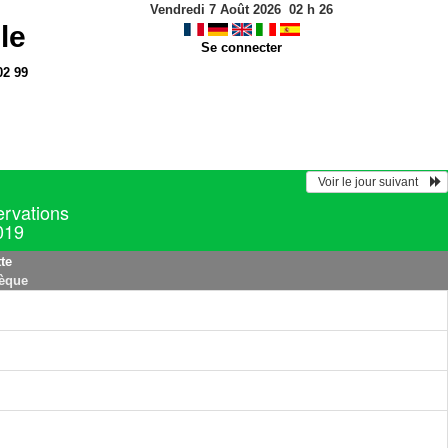
Vendredi 7 Août 2026
02
h
26
le
Se connecter
02 99
  Voir le jour suivant    
ervations
2019
te
hèque