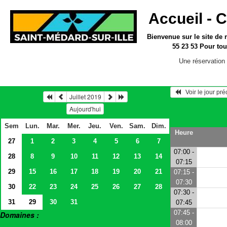
Accueil -
C
Bienvenue sur le site
de 
55 23 53
Pour tou
Une réservation 
   Voir le jour pr
Juillet 2019
Aujourd'hui
Sem
Lun.
Mar.
Mer.
Jeu.
Ven.
Sam.
Dim.
Heure
27
1
2
3
4
5
6
7
07:00 -
28
8
9
10
11
12
13
14
07:15
29
15
16
17
18
19
20
21
07:15 -
07:30
30
22
23
24
25
26
27
28
07:30 -
31
29
30
31
07:45
07:45 -
Domaines :
08:00
> Salles