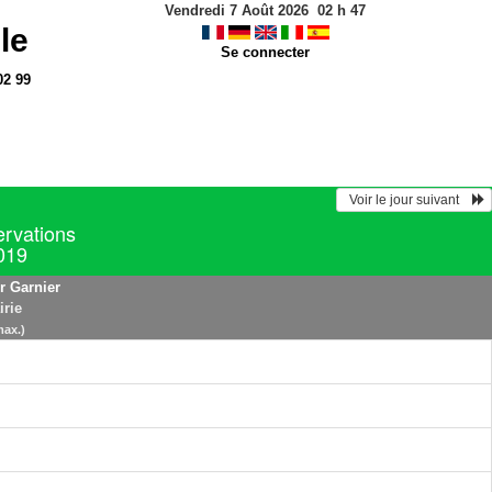
Vendredi 7 Août 2026
02
h
47
le
Se connecter
02 99
  Voir le jour suivant    
ervations
2019
r Garnier
irie
max.)