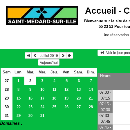
Accueil -
C
Bienvenue sur le site
de 
55 23 53
Pour tou
Une réservation 
   Voir le jour pr
Juillet 2019
Aujourd'hui
Sem
Lun.
Mar.
Mer.
Jeu.
Ven.
Sam.
Dim.
Heure
27
1
2
3
4
5
6
7
28
8
9
10
11
12
13
14
07:00 -
29
15
16
17
18
19
20
21
07:15
07:15 -
30
22
23
24
25
26
27
28
07:30
31
29
30
31
07:30 -
07:45
Domaines :
07:45 -
> Salles