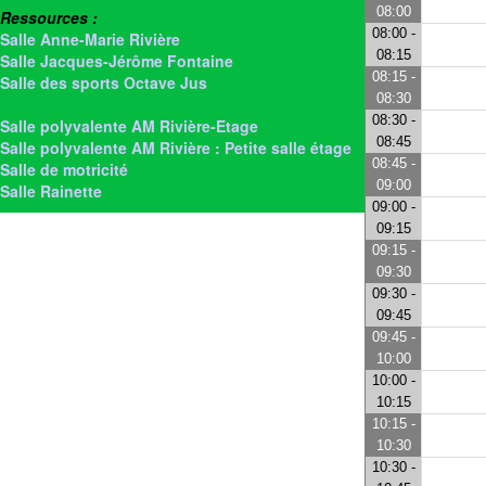
08:00
Ressources :
08:00 -
Salle Anne-Marie Rivière
08:15
Salle Jacques-Jérôme Fontaine
08:15 -
Salle des sports Octave Jus
08:30
> Salle Jeanne Texier Garnier
08:30 -
Salle polyvalente AM Rivière-Etage
08:45
Salle polyvalente AM Rivière : Petite salle étage
08:45 -
Salle de motricité
09:00
Salle Rainette
09:00 -
09:15
09:15 -
09:30
09:30 -
09:45
09:45 -
10:00
10:00 -
10:15
10:15 -
10:30
10:30 -