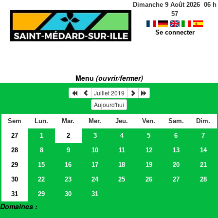
Dimanche 9 Août 2026
06
h
57
Se connecter
Menu
(ouvrir/fermer)
Juillet 2019
Aujourd'hui
Sem
Lun.
Mar.
Mer.
Jeu.
Ven.
Sam.
Dim.
27
1
2
3
4
5
6
7
28
8
9
10
11
12
13
14
29
15
16
17
18
19
20
21
30
22
23
24
25
26
27
28
31
29
30
31
Domaines :
> Salles