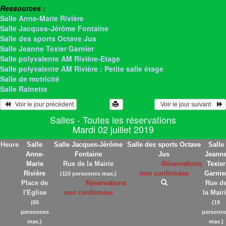
Ressources :
Salle Anne-Marie Rivière
Salle Jacques-Jérôme Fontaine
Salle des sports Octave Jus
Salle Jeanne Texier Garnier
Salle polyvalente AM Rivière-Etage
Salle polyvalente AM Rivière : Petite salle étage
Salle de motricité
Salle Rainette
   Voir le jour précédent
  Voir le jour suivant    
Salles - Toutes les réservations
Mardi 02 juillet 2019
Heure
Salle
Salle Jacques-Jérôme
Salle des sports Octave
Salle
Anne-
Fontaine
Jus
Jeann
Marie
Rue de la Mairie
Réservations
Texier
Rivière
non confirmées
Garnie
(110 personnes max.)
Place de
Réservations
Rue d
l'Eglise
non confirmées
la Mair
(65
(19
personnes
personn
max.)
max.)