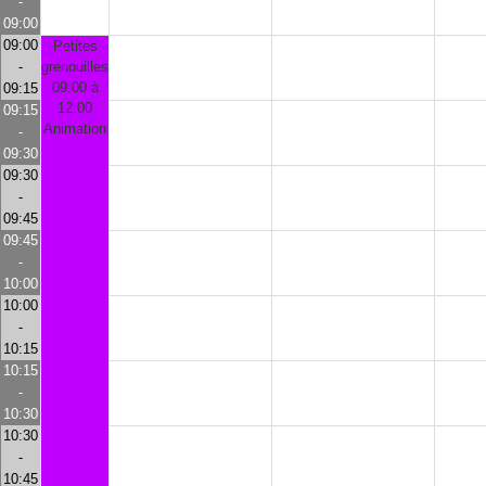
-
09:00
09:00
Petites
-
grenouilles
09:00 à
09:15
12:00
09:15
Animation
-
09:30
09:30
-
09:45
09:45
-
10:00
10:00
-
10:15
10:15
-
10:30
10:30
-
10:45