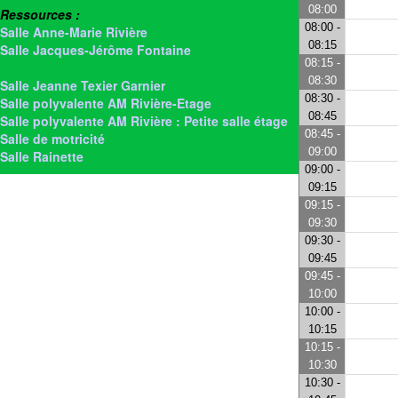
08:00
Ressources :
08:00 -
Salle Anne-Marie Rivière
08:15
Salle Jacques-Jérôme Fontaine
08:15 -
> Salle des sports Octave Jus
08:30
Salle Jeanne Texier Garnier
08:30 -
Salle polyvalente AM Rivière-Etage
08:45
Salle polyvalente AM Rivière : Petite salle étage
08:45 -
Salle de motricité
09:00
Salle Rainette
09:00 -
09:15
09:15 -
09:30
09:30 -
09:45
09:45 -
10:00
10:00 -
10:15
10:15 -
10:30
10:30 -