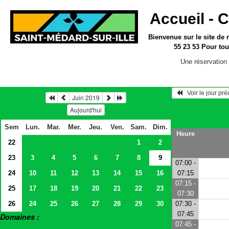
Accueil -
C
Bienvenue sur le site
de 
55 23 53
Pour tou
Une réservation 
   Voir le jour pr
Juin 2019
Aujourd'hui
Sem
Lun.
Mar.
Mer.
Jeu.
Ven.
Sam.
Dim.
Heure
22
1
2
23
3
4
5
6
7
8
9
07:00 -
24
10
11
12
13
14
15
16
07:15
07:15 -
25
17
18
19
20
21
22
23
07:30
26
24
25
26
27
28
29
30
07:30 -
07:45
Domaines :
07:45 -
> Salles