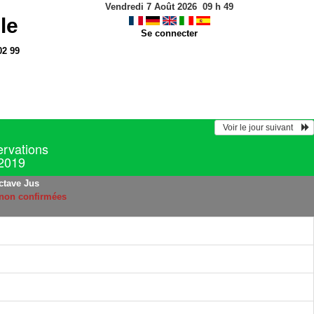
Vendredi 7 Août 2026
09
h
49
le
Se connecter
02 99
  Voir le jour suivant    
ervations
 2019
ctave Jus
 non confirmées