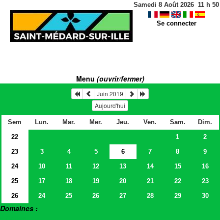
Samedi 8 Août 2026
11
h
50
Se connecter
Menu
(ouvrir/fermer)
Juin 2019
Aujourd'hui
Sem
Lun.
Mar.
Mer.
Jeu.
Ven.
Sam.
Dim.
22
1
2
23
3
4
5
6
7
8
9
24
10
11
12
13
14
15
16
25
17
18
19
20
21
22
23
26
24
25
26
27
28
29
30
Domaines :
> Salles