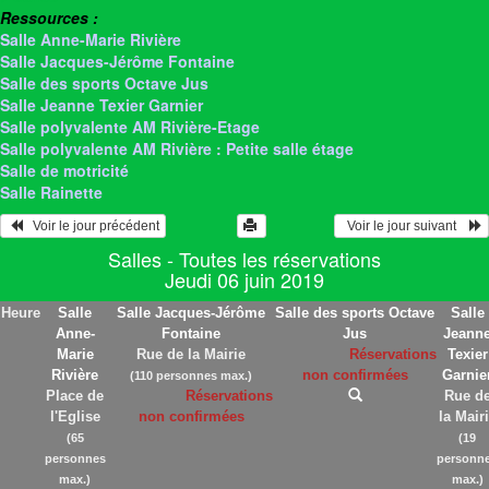
Ressources :
Salle Anne-Marie Rivière
Salle Jacques-Jérôme Fontaine
Salle des sports Octave Jus
Salle Jeanne Texier Garnier
Salle polyvalente AM Rivière-Etage
Salle polyvalente AM Rivière : Petite salle étage
Salle de motricité
Salle Rainette
   Voir le jour précédent
  Voir le jour suivant    
Salles - Toutes les réservations
Jeudi 06 juin 2019
Heure
Salle
Salle Jacques-Jérôme
Salle des sports Octave
Salle
Anne-
Fontaine
Jus
Jeann
Marie
Rue de la Mairie
Réservations
Texier
Rivière
non confirmées
Garnie
(110 personnes max.)
Place de
Réservations
Rue d
l'Eglise
non confirmées
la Mair
(65
(19
personnes
personn
max.)
max.)