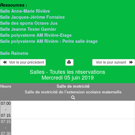
Ressources :
Salle Anne-Marie Rivière
Salle Jacques-Jérôme Fontaine
Salle des sports Octave Jus
Salle Jeanne Texier Garnier
Salle polyvalente AM Rivière-Etage
Salle polyvalente AM Rivière : Petite salle étage
> Salle de motricité
Salle Rainette
   Voir le jour précédent
  Voir le jour suivant    
Salles - Toutes les réservations
Mercredi 05 juin 2019
Heure
Salle de motricité
Salle de motricité de l'extension scolaire maternelle
07:00
-
07:15
07:15
-
07:30