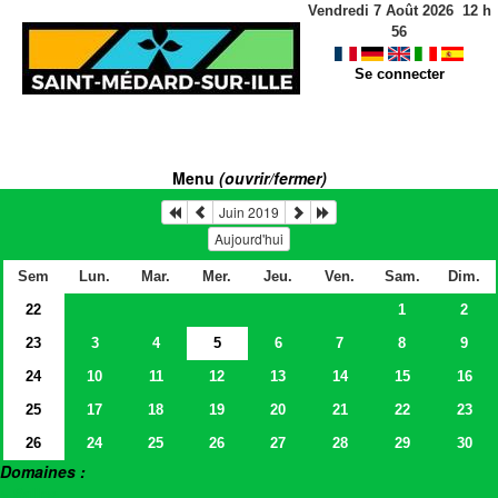
Vendredi 7 Août 2026
12
h
56
Se connecter
Menu
(ouvrir/fermer)
Juin 2019
Aujourd'hui
Sem
Lun.
Mar.
Mer.
Jeu.
Ven.
Sam.
Dim.
22
1
2
23
3
4
5
6
7
8
9
24
10
11
12
13
14
15
16
25
17
18
19
20
21
22
23
26
24
25
26
27
28
29
30
Domaines :
> Salles