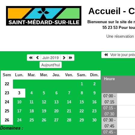
Accueil -
C
Bienvenue sur le site
de 
55 23 53
Pour tou
Une réservation 
   Voir le jour pr
Juin 2019
Aujourd'hui
Sem
Lun.
Mar.
Mer.
Jeu.
Ven.
Sam.
Dim.
Heure
22
1
2
23
3
4
5
6
7
8
9
07:00 -
24
10
11
12
13
14
15
16
07:15
07:15 -
25
17
18
19
20
21
22
23
07:30
26
24
25
26
27
28
29
30
07:30 -
07:45
Domaines :
07:45 -
> Salles