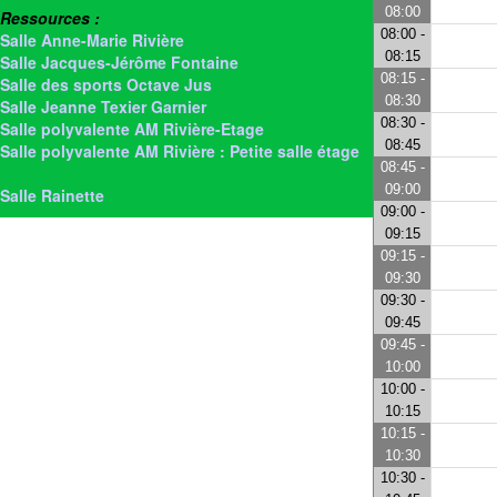
08:00
Ressources :
08:00 -
Salle Anne-Marie Rivière
08:15
Salle Jacques-Jérôme Fontaine
08:15 -
Salle des sports Octave Jus
08:30
Salle Jeanne Texier Garnier
08:30 -
Salle polyvalente AM Rivière-Etage
08:45
Salle polyvalente AM Rivière : Petite salle étage
08:45 -
> Salle de motricité
09:00
Salle Rainette
09:00 -
09:15
09:15 -
09:30
09:30 -
09:45
09:45 -
10:00
10:00 -
10:15
10:15 -
10:30
10:30 -