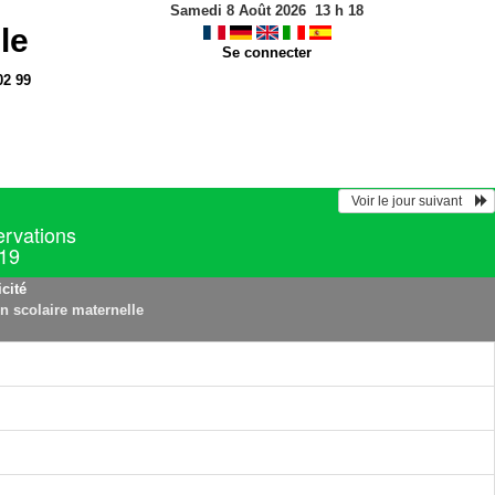
Samedi 8 Août 2026
13
h
18
le
Se connecter
02 99
  Voir le jour suivant    
ervations
019
cité
on scolaire maternelle