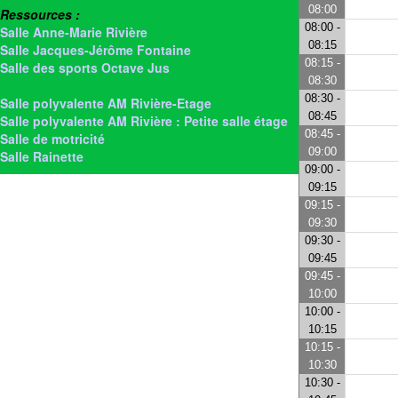
08:00
Ressources :
08:00 -
Salle Anne-Marie Rivière
08:15
Salle Jacques-Jérôme Fontaine
08:15 -
Salle des sports Octave Jus
08:30
> Salle Jeanne Texier Garnier
08:30 -
Salle polyvalente AM Rivière-Etage
08:45
Salle polyvalente AM Rivière : Petite salle étage
08:45 -
Salle de motricité
09:00
Salle Rainette
09:00 -
09:15
09:15 -
09:30
09:30 -
09:45
09:45 -
10:00
10:00 -
10:15
10:15 -
10:30
10:30 -