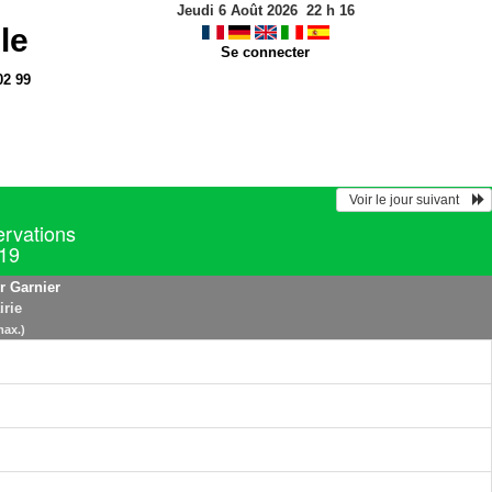
Jeudi 6 Août 2026
22
h
16
le
Se connecter
02 99
  Voir le jour suivant    
ervations
019
r Garnier
irie
max.)