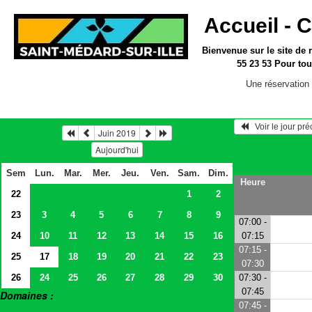
Accueil -
C
Bienvenue sur le site
de 
55 23 53
Pour tou
Une réservation 
   Voir le jour pr
Juin 2019
Aujourd'hui
Sem
Lun.
Mar.
Mer.
Jeu.
Ven.
Sam.
Dim.
Heure
22
1
2
23
3
4
5
6
7
8
9
07:00 -
24
10
11
12
13
14
15
16
07:15
07:15 -
25
17
18
19
20
21
22
23
07:30
26
24
25
26
27
28
29
30
07:30 -
07:45
Domaines :
07:45 -
> Salles