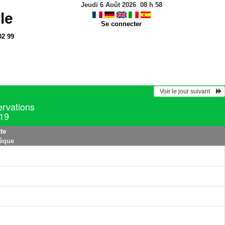
Jeudi 6 Août 2026
08
h
58
le
Se connecter
02 99
  Voir le jour suivant    
ervations
019
te
hèque