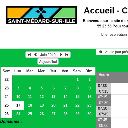
Accueil -
C
Bienvenue sur le site
de 
55 23 53
Pour tou
Une réservation 
   Voir le jour pr
Juin 2019
Aujourd'hui
Sem
Lun.
Mar.
Mer.
Jeu.
Ven.
Sam.
Dim.
Heure
22
1
2
07:00 -
23
3
4
5
6
7
8
9
07:15
24
10
11
12
13
14
15
16
07:15 -
07:30
25
17
18
19
20
21
22
23
07:30 -
26
24
25
26
27
28
29
30
07:45
07:45 -
Domaines :
08:00
> Salles