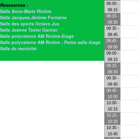
08:00 -
Ressources :
08:15
Salle Anne-Marie Rivière
08:15 -
Salle Jacques-Jérôme Fontaine
08:30
Salle des sports Octave Jus
08:30 -
Salle Jeanne Texier Garnier
08:45
Salle polyvalente AM Rivière-Etage
08:45 -
Salle polyvalente AM Rivière : Petite salle étage
09:00
Salle de motricité
09:00 -
> Salle Rainette
09:15
09:15 -
09:30
09:30 -
09:45
09:45 -
10:00
10:00 -
10:15
10:15 -
10:30
10:30 -
10:45